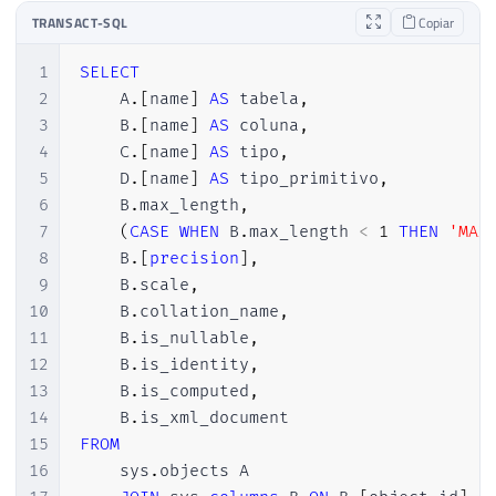
TRANSACT-SQL
Copiar
1
SELECT
2
    A
.
[
name
]
AS
 tabela
,
3
    B
.
[
name
]
AS
 coluna
,
4
    C
.
[
name
]
AS
 tipo
,
5
    D
.
[
name
]
AS
 tipo_primitivo
,
6
    B
.
max_length
,
7
(
CASE
WHEN
 B
.
max_length 
<
1
THEN
'MAX
8
    B
.
[
precision
]
,
9
    B
.
scale
,
10
    B
.
collation_name
,
11
    B
.
is_nullable
,
12
    B
.
is_identity
,
13
    B
.
is_computed
,
14
    B
.
15
FROM
16
    sys
.
objects A
