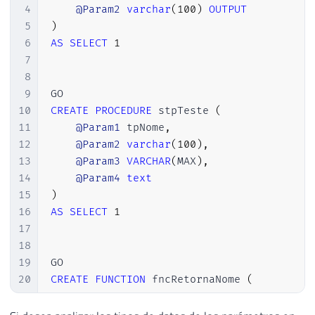
4
@Param2
varchar
(
100
)
OUTPUT
5
)
6
AS
SELECT
1
7
8
9
10
CREATE
PROCEDURE
 stpTeste 
(
11
@Param1
 tpNome
,
12
@Param2
varchar
(
100
)
,
13
@Param3
VARCHAR
(
MAX
)
,
14
@Param4
text
15
)
16
AS
SELECT
1
17
18
19
20
CREATE
FUNCTION
 fncRetornaNome 
(
21
@Param1
 tpNome
,
22
@Param2
VARCHAR
(
100
)
,