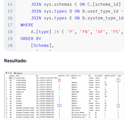
41
AS
14
JOIN
 sys
.
schemas C 
ON
 C
.
[
schema_id
]
=
42
BEGIN
15
JOIN
 sys
.
types
 D 
ON
 B
.
user_type_id 
=
 
43
16
JOIN
 sys
.
types
 E 
ON
 B
.
system_type_id 
44
INSERT
INTO
@Retorno
17
WHERE
45
SELECT
[
object_id
]
,
[
name
]
FROM
 sys
.
o
18
    A
.
[
type
]
IN
(
'P'
,
'FN'
,
'AF'
,
'FS'
,
46
19
ORDER
BY
47
RETURN
20
[
Schema
]
,
48
21
    A
.
[
name
]
,
49
END
22
    B
.
parameter_id
Resultado: