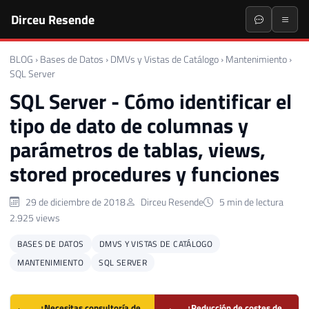
Dirceu Resende
BLOG
›
Bases de Datos
›
DMVs y Vistas de Catálogo
›
Mantenimiento
›
SQL Server
SQL Server - Cómo identificar el
tipo de dato de columnas y
parámetros de tablas, views,
stored procedures y funciones
29 de diciembre de 2018
Dirceu Resende
5 min de lectura
2.925 views
BASES DE DATOS
DMVS Y VISTAS DE CATÁLOGO
MANTENIMIENTO
SQL SERVER
¿Necesitas consultoría de
¿Reducción de costes de