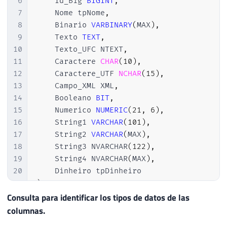
6
    Id_Big 
BIGINT
,
7
    Nome tpNome
,
8
    Binario 
VARBINARY
(
MAX
)
,
9
    Texto 
TEXT
,
10
    Texto_UFC NTEXT
,
11
    Caractere 
CHAR
(
10
)
,
12
    Caractere_UTF 
NCHAR
(
15
)
,
13
    Campo_XML XML
,
14
    Booleano 
BIT
,
15
    Numerico 
NUMERIC
(
21
,
6
)
,
16
    String1 
VARCHAR
(
101
)
,
17
    String2 
VARCHAR
(
MAX
)
,
18
    String3 NVARCHAR
(
122
)
,
19
    String4 NVARCHAR
(
MAX
)
,
20
21
)
Consulta para identificar los tipos de datos de las
columnas.