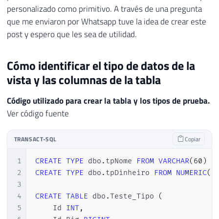
personalizado como primitivo. A través de una pregunta
que me enviaron por Whatsapp tuve la idea de crear este
post y espero que les sea de utilidad.
Cómo identificar el tipo de datos de la
vista y las columnas de la tabla
Código utilizado para crear la tabla y los tipos de prueba.
Ver código fuente
TRANSACT-SQL
Copiar
1
CREATE
TYPE
 dbo
.
tpNome 
FROM
VARCHAR
(
60
)
2
CREATE
TYPE
 dbo
.
tpDinheiro 
FROM
NUMERIC
(
1
3
4
CREATE
TABLE
 dbo
.
Teste_Tipo 
(
5
    Id 
INT
,