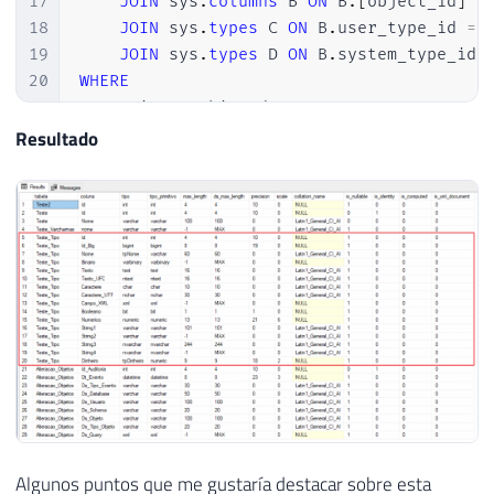
17
JOIN
 sys
.
columns
 B 
ON
 B
.
[
object_id
]
=
18
JOIN
 sys
.
types
 C 
ON
 B
.
user_type_id 
=
 
19
JOIN
 sys
.
types
 D 
ON
 B
.
system_type_id 
20
WHERE
21
    A
.
is_ms_shipped 
=
0
22
-- AND B.collation_name <> DATABASEPR
Resultado
23
-- AND B.collation_name <> DATABASEPR
24
-- AND B.max_length < 1 AND D.[name] 
Algunos puntos que me gustaría destacar sobre esta