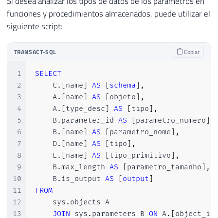
Si desea analizar los tipos de datos de los parámetros en
23
@Param3
VARCHAR
(
MAX
)
,
funciones y procedimientos almacenados, puede utilizar el
24
@Param4
TEXT
siguiente script:
25
)
26
RETURNS
VARCHAR
(
MAX
)
TRANSACT-SQL
Copiar
27
AS
28
BEGIN
1
SELECT
29
RETURN
'Dirceu'
2
    C
.
[
name
]
AS
[
schema
]
,
30
END
3
    A
.
[
name
]
AS
[
objeto
]
,
31
4
    A
.
[
type_desc
]
AS
[
tipo
]
,
32
5
    B
.
parameter_id 
AS
[
parametro_numero
]
,
33
6
    B
.
[
name
]
AS
[
parametro_nome
]
,
34
CREATE
FUNCTION
 fncListaTabela 
(
7
    D
.
[
name
]
AS
[
tipo
]
,
35
@Nome
VARCHAR
(
128
)
8
    E
.
[
name
]
AS
[
tipo_primitivo
]
,
36
)
9
    B
.
max_length 
AS
[
parametro_tamanho
]
,
37
RETURNS
@Retorno
TABLE
(
10
    B
.
is_output 
AS
[
output
]
38
[
object_id
]
INT
,
11
FROM
39
[
name
]
12
    sys
.
objects A

40
)
13
JOIN
 sys
.
parameters B 
ON
 A
.
[
object_id