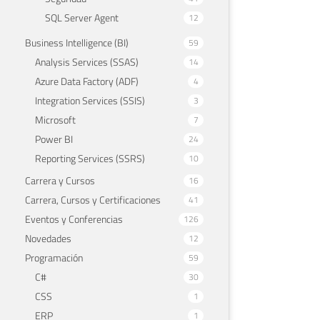
SQL Server Agent
12
Business Intelligence (BI)
59
Analysis Services (SSAS)
14
Azure Data Factory (ADF)
4
Integration Services (SSIS)
3
Microsoft
7
Power BI
24
Reporting Services (SSRS)
10
Carrera y Cursos
16
Carrera, Cursos y Certificaciones
41
Eventos y Conferencias
126
Novedades
12
Programación
59
C#
30
CSS
1
ERP
1