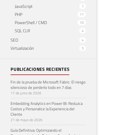
JavaScript
1
PHP
17
PowerShell / CMD
10
SQL CLR
4
SEO
4
Virtualización
5
PUBLICACIONES RECIENTES
Fin de la prueba de Microsoft Fabric: El riesgo
silencioso de perderlo todo en 7 días
17 de junio de 2026
Embedding Analytics en Power BI: Reduzca
Costos y Personalice la Experiencia del
Cliente
21 de mayo de 2026
Guía Definitiva: Optimizando el