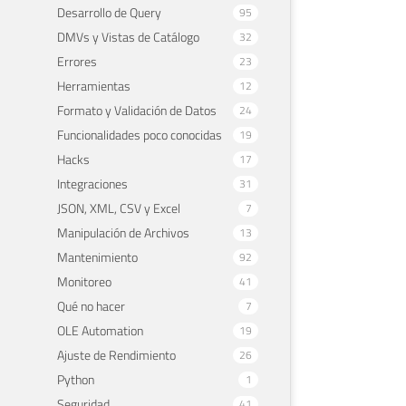
Desarrollo de Query
95
DMVs y Vistas de Catálogo
32
Errores
23
Herramientas
12
Formato y Validación de Datos
24
Funcionalidades poco conocidas
19
Hacks
17
Integraciones
31
JSON, XML, CSV y Excel
7
Manipulación de Archivos
13
Mantenimiento
92
Monitoreo
41
Qué no hacer
7
OLE Automation
19
Ajuste de Rendimiento
26
Python
1
Seguridad
41