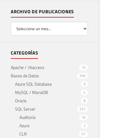
ARCHIVO DE PUBLICACIONES
CATEGORÍAS
Apache / .htaccess
10
Bases de Datos
356
Azure SQL Database
9
MySQL / MariaDB
4
Oracle
8
SQL Server
337
Auditoría
16
Azure
2
CLR
57