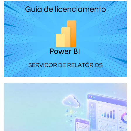
Parte 7 de 9
Microsoft Fabric (SKU F) - La licencia más
económica de Power BI
16 de enero de 2024
14 min de lectura
Parte 8 de 9
Power BI Report Server - El servidor de
informes local de Power BI que instalas
en un servidor de tu empresa
16 de enero de 2024
7 min de lectura