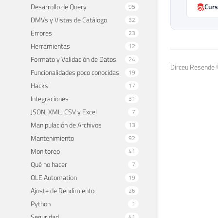
Desarrollo de Query
Curs
95
DMVs y Vistas de Catálogo
32
Errores
23
Herramientas
12
Formato y Validación de Datos
24
Dirceu Resende 
Funcionalidades poco conocidas
19
Hacks
17
Integraciones
31
JSON, XML, CSV y Excel
7
Manipulación de Archivos
13
Mantenimiento
92
Monitoreo
41
Qué no hacer
7
OLE Automation
19
Ajuste de Rendimiento
26
Python
1
Seguridad
41