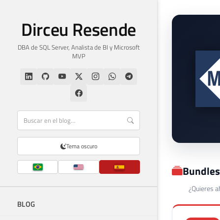
Dirceu Resende
DBA de SQL Server, Analista de BI y Microsoft
MVP
Tema oscuro
Bundles
¿Quieres a
BLOG