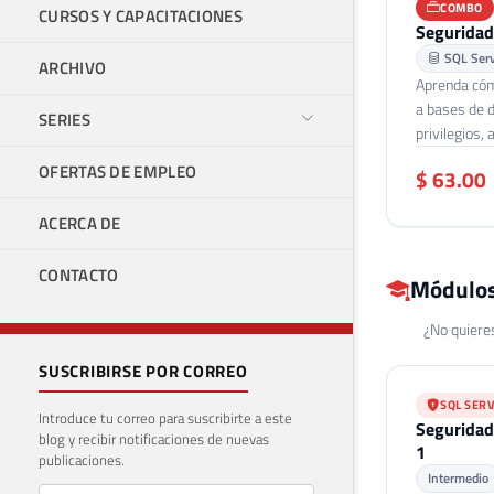
COMBO
CURSOS Y CAPACITACIONES
Seguridad
SQL Ser
ARCHIVO
Aprenda cóm
a bases de 
SERIES
privilegios,
OFERTAS DE EMPLEO
$ 63.00
ACERCA DE
CONTACTO
Módulos
¿No quieres
SUSCRIBIRSE POR CORREO
SQL SER
Introduce tu correo para suscribirte a este
Seguridad
blog y recibir notificaciones de nuevas
1
publicaciones.
Intermedio