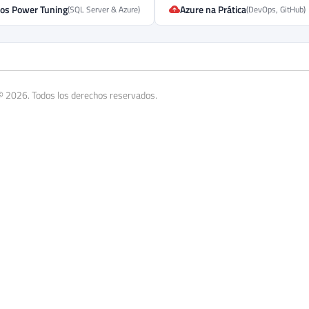
os Power Tuning
Azure na Prática
(SQL Server & Azure)
(DevOps, GitHub)
© 2026. Todos los derechos reservados.