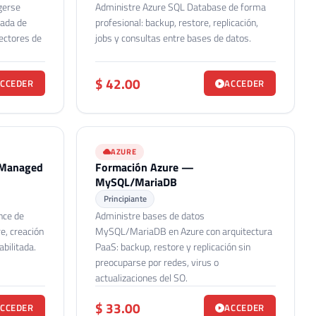
gerse
Administre Azure SQL Database de forma
lada de
profesional: backup, restore, replicación,
vectores de
jobs y consultas entre bases de datos.
$ 42.00
CCEDER
ACCEDER
AZURE
 Managed
Formación Azure —
MySQL/MariaDB
Principiante
nce de
Administre bases de datos
e, creación
MySQL/MariaDB en Azure con arquitectura
abilitada.
PaaS: backup, restore y replicación sin
preocuparse por redes, virus o
actualizaciones del SO.
$ 33.00
CCEDER
ACCEDER