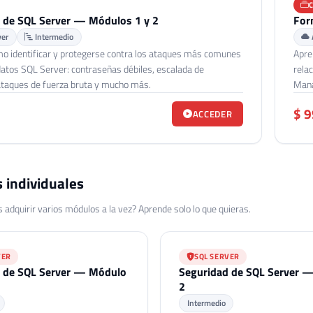
 de SQL Server — Módulos 1 y 2
For
ver
Intermedio
o identificar y protegerse contra los ataques más comunes
Apre
datos SQL Server: contraseñas débiles, escalada de
rela
 ataques de fuerza bruta y mucho más.
Mana
$ 9
ACCEDER
 individuales
 adquirir varios módulos a la vez? Aprende solo lo que quieras.
VER
SQL SERVER
 de SQL Server — Módulo
Seguridad de SQL Server 
2
Intermedio