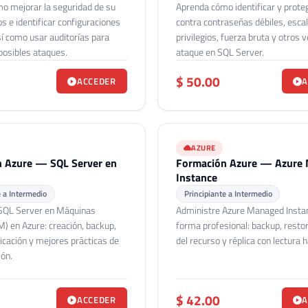
o mejorar la seguridad de su
Aprenda cómo identificar y prote
s e identificar configuraciones
contra contraseñas débiles, esca
sí como usar auditorías para
privilegios, fuerza bruta y otros 
posibles ataques.
ataque en SQL Server.
$ 50.00
ACCEDER
A
AZURE
 Azure — SQL Server en
Formación Azure — Azure
Instance
e a Intermedio
Principiante a Intermedio
SQL Server en Máquinas
Administre Azure Managed Insta
M) en Azure: creación, backup,
forma profesional: backup, restor
licación y mejores prácticas de
del recurso y réplica con lectura h
ión.
$ 42.00
ACCEDER
A