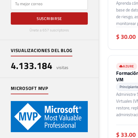
E-mail
Aprenda cóm
base de dato
de riesgo, a
SUSCRIBIRSE
monitorear 
Únete a 657 suscriptores
$ 30.00
VISUALIZACIONES DEL BLOG
4.133.184
AZURE
visitas
Formación
VM
Principiant
MICROSOFT MVP
Administre 
Virtuales (V
restore, rep
administrac
$ 33.00