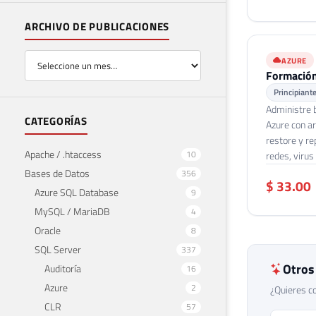
ARCHIVO DE PUBLICACIONES
AZURE
Formació
Principiant
Administre 
CATEGORÍAS
Azure con ar
restore y re
Apache / .htaccess
10
redes, virus
Bases de Datos
356
$ 33.00
Azure SQL Database
9
MySQL / MariaDB
4
Oracle
8
SQL Server
337
Otros
Auditoría
16
Azure
2
¿Quieres co
CLR
57