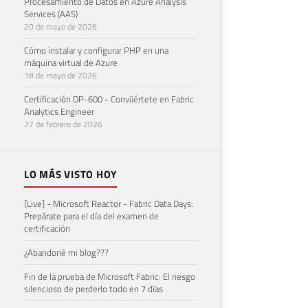
Procesamiento de Datos en Azure Analysis
Services (AAS)
20 de mayo de 2026
Cómo instalar y configurar PHP en una
máquina virtual de Azure
18 de mayo de 2026
Certificación DP-600 - Convíiértete en Fabric
Analytics Engineer
27 de febrero de 2026
LO MÁS VISTO HOY
[Live] - Microsoft Reactor - Fabric Data Days:
Prepárate para el día del examen de
certificación
¿Abandoné mi blog???
Fin de la prueba de Microsoft Fabric: El riesgo
silencioso de perderlo todo en 7 días