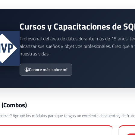
Cursos y Capacitaciones de SQ
Profesional del área de datos durante más de 15 años, te
alcanzar sus sueños y objetivos profesionales. Creo que 
nuestras vidas.
Conoce más sobre mí
 (Combos)
horrar? Agrupé los módulos para que tengas un excelente descuento y disfru