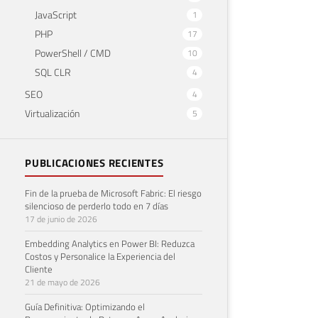
JavaScript
1
PHP
17
PowerShell / CMD
10
SQL CLR
4
SEO
4
Virtualización
5
PUBLICACIONES RECIENTES
Fin de la prueba de Microsoft Fabric: El riesgo
silencioso de perderlo todo en 7 días
17 de junio de 2026
Embedding Analytics en Power BI: Reduzca
Costos y Personalice la Experiencia del
Cliente
21 de mayo de 2026
Guía Definitiva: Optimizando el