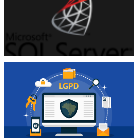
20 de octubre de 2018
13 min de lectura
Parte 3 de 5
SQL Server - Enmascaramiento de Datos
con Dynamic Data Masking (DDM)
3 de enero de 2018
10 min de lectura