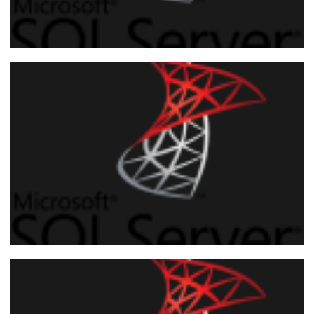
Parte 1 de 5
SQL Server 2008 - Cómo cifrar sus datos
usando Transparent Data Encryption
(TDE)
20 de octubre de 2018
13 min de lectura
Parte 2 de 5
SQL Server 2016 - Cómo cifrar tus datos
usando Always Encrypted