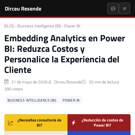
Dirceu Resende
BLOG
›
Business Intelligence (BI)
›
Power BI
Embedding Analytics en Power
BI: Reduzca Costos y
Personalice la Experiencia del
Cliente
21 de mayo de 2026
Dirceu Resende
35 min de lectura
390 views
BUSINESS INTELLIGENCE (BI)
POWER BI
¿Necesitas consultoría de
¿Reducción de costes de
BI?
Power BI?