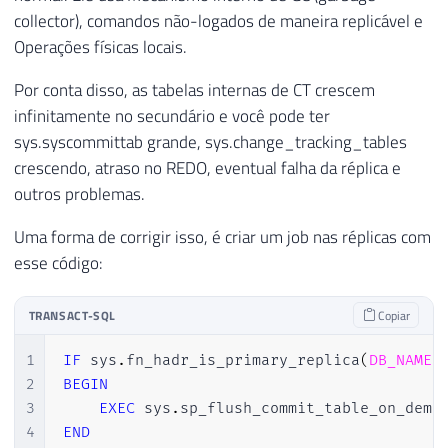
collector), comandos não-logados de maneira replicável e
Operações físicas locais.
Por conta disso, as tabelas internas de CT crescem
infinitamente no secundário e você pode ter
sys.syscommittab grande, sys.change_tracking_tables
crescendo, atraso no REDO, eventual falha da réplica e
outros problemas.
Uma forma de corrigir isso, é criar um job nas réplicas com
esse código:
TRANSACT-SQL
Copiar
1
IF
 sys
.
fn_hadr_is_primary_replica
(
DB_NAME
(
2
BEGIN
3
EXEC
 sys
.
sp_flush_commit_table_on_dema
4
END