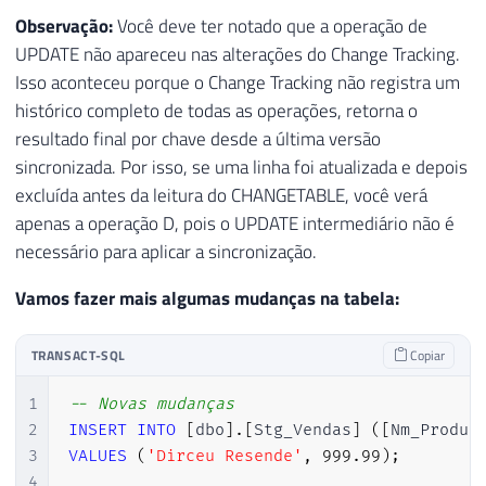
37
ORDER
BY
Observação:
Você deve ter notado que a operação de
38
        CT
.
[
SYS_CHANGE_VERSION
]
;
UPDATE não apareceu nas alterações do Change Tracking.
39
Isso aconteceu porque o Change Tracking não registra um
40
END
;
histórico completo de todas as operações, retorna o
41
resultado final por chave desde a última versão
42
-- Avança watermark SOMENTE após processa
43
UPDATE
[
dbo
]
.
[
CT_Watermark
]
sincronizada. Por isso, se uma linha foi atualizada e depois
44
SET
[
LastVersion
]
=
 CHANGE_TRACKING_CURRE
excluída antes da leitura do CHANGETABLE, você verá
45
WHERE
[
Tabela
]
=
@Tabela
;
apenas a operação D, pois o UPDATE intermediário não é
46
necessário para aplicar a sincronização.
47
SELECT
*
FROM
[
dbo
]
.
[
CT_Watermark
]
;
Vamos fazer mais algumas mudanças na tabela:
TRANSACT-SQL
Copiar
1
-- Novas mudanças
2
INSERT
INTO
[
dbo
]
.
[
Stg_Vendas
]
(
[
Nm_Produt
3
VALUES
(
'Dirceu Resende'
,
999.99
)
;
4