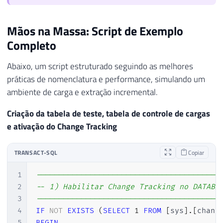
Mãos na Massa: Script de Exemplo
Completo
Abaixo, um script estruturado seguindo as melhores
práticas de nomenclatura e performance, simulando um
ambiente de carga e extração incremental.
Criação da tabela de teste, tabela de controle de cargas
e ativação do Change Tracking
TRANSACT-SQL
Copiar
1
-----------------------------------------
2
-- 1) Habilitar Change Tracking no DATABA
3
-----------------------------------------
4
IF
NOT
EXISTS
(
SELECT
1
FROM
[
sys
]
.
[
chang
5
BEGIN