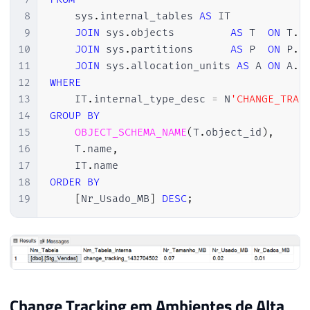
8
    sys
.
internal_tables 
AS
 IT

9
JOIN
 sys
.
objects         
AS
 T  
ON
 T
.
o
10
JOIN
 sys
.
partitions      
AS
 P  
ON
 P
.
o
11
JOIN
 sys
.
allocation_units 
AS
 A 
ON
 A
.
c
12
WHERE
13
    IT
.
internal_type_desc 
=
 N
'CHANGE_TRAC
14
GROUP
BY
15
OBJECT_SCHEMA_NAME
(
T
.
object_id
)
,
16
    T
.
name
,
17
    IT
.
18
ORDER
BY
19
[
Nr_Usado_MB
]
DESC
;
Change Tracking em Ambientes de Alta