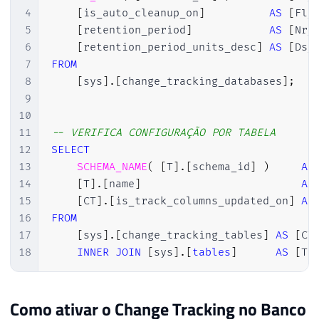
4
[
is_auto_cleanup_on
]
AS
[
Fl_
5
[
retention_period
]
AS
[
Nr_
6
[
retention_period_units_desc
]
AS
[
Ds_
7
FROM
8
[
sys
]
.
[
change_tracking_databases
]
;
9
10
11
-- VERIFICA CONFIGURAÇÃO POR TABELA
12
SELECT
13
SCHEMA_NAME
(
[
T
]
.
[
schema_id
]
)
AS
14
[
T
]
.
[
name
]
AS
15
[
CT
]
.
[
is_track_columns_updated_on
]
AS
16
FROM
17
[
sys
]
.
[
change_tracking_tables
]
AS
[
CT
18
INNER
JOIN
[
sys
]
.
[
tables
]
AS
[
T
]
Como ativar o Change Tracking no Banco