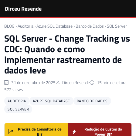
Dirceu Resende
BLOG
›
Auditoria
›
Azure SQL Database
›
Banco de Dados
›
SQL Server
SQL Server - Change Tracking vs
CDC: Quando e como
implementar rastreamento de
dados leve
31 de dezembro de 2025
Dirceu Resende
15 min de leitura
572 views
AUDITORIA
AZURE SQL DATABASE
BANCO DE DADOS
SQL SERVER
Precisa de Consultoria de
Redução de Custos do
BI?
Power BI?