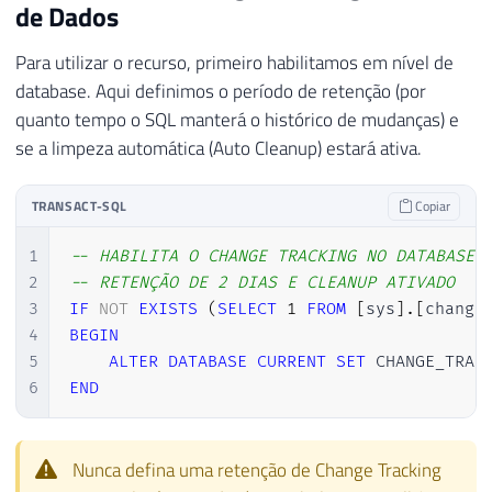
de Dados
Para utilizar o recurso, primeiro habilitamos em nível de
database. Aqui definimos o período de retenção (por
quanto tempo o SQL manterá o histórico de mudanças) e
se a limpeza automática (Auto Cleanup) estará ativa.
TRANSACT-SQL
Copiar
1
-- HABILITA O CHANGE TRACKING NO DATABASE
2
-- RETENÇÃO DE 2 DIAS E CLEANUP ATIVADO
3
IF
NOT
EXISTS
(
SELECT
1
FROM
[
sys
]
.
[
change
4
BEGIN
5
ALTER
DATABASE
CURRENT
SET
 CHANGE_TRAC
6
END
Nunca defina uma retenção de Change Tracking