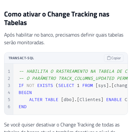
Como ativar o Change Tracking nas
Tabelas
Após habilitar no banco, precisamos definir quais tabelas
serão monitoradas.
TRANSACT-SQL
Copiar
1
-- HABILITA O RASTREAMENTO NA TABELA DE CL
2
-- O PARÂMETRO TRACK_COLUMNS_UPDATED PERMI
3
IF
NOT
EXISTS
(
SELECT
1
FROM
[
sys
]
.
[
change
4
BEGIN
5
ALTER
TABLE
[
dbo
]
.
[
Clientes
]
ENABLE
 CH
6
END
Se você quiser desativar o Change Tracking de todas as