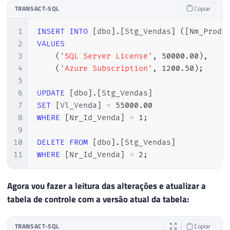
24
DROP
TABLE
[
dbo
]
.
[
Stg_Vendas
]
;
TRANSACT-SQL
Copiar
25
26
END
1
INSERT
INTO
[
dbo
]
.
[
Stg_Vendas
]
(
[
Nm_Produ
27
2
VALUES
28
3
(
'SQL Server License'
,
50000.00
)
,
29
-----------------------------------------
4
(
'Azure Subscription'
,
1200.50
)
;
30
-- 3) Criar tabela de teste
5
31
-----------------------------------------
6
UPDATE
[
dbo
]
.
[
Stg_Vendas
]
32
CREATE
TABLE
[
dbo
]
.
[
Stg_Vendas
]
7
SET
[
Vl_Venda
]
=
55000.00
33
(
8
WHERE
[
Nr_Id_Venda
]
=
1
;
34
[
Nr_Id_Venda
]
INT
IDENTI
9
35
[
Dt_Venda
]
DATETIME
NOT
NU
10
DELETE
FROM
[
dbo
]
.
[
Stg_Vendas
]
36
[
Nm_Produto
]
VARCHAR
(
100
)
COLLAT
11
WHERE
[
Nr_Id_Venda
]
=
2
;
37
[
Vl_Venda
]
DECIMAL
(
18
,
2
)
NOT
NU
38
[
Fl_Processado
]
BIT
NOT
NU
Agora vou fazer a leitura das alterações e atualizar a
39
CONSTRAINT
[
PK_Stg_Vendas
]
PRIMARY
KE
tabela de controle com a versão atual da tabela:
40
)
;
41
42
-----------------------------------------
TRANSACT-SQL
Copiar