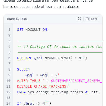
tabelas do banco atual e também desativar a nível de
banco de dados, pode utilizar o script abaixo:
TRANSACT-SQL
Copiar
1
SET
 NOCOUNT 
ON
;
2
3
-----------------------------------------
4
-- 1) Desliga CT de todas as tabelas (se 
5
-----------------------------------------
6
DECLARE
@sql
 NVARCHAR
(
MAX
)
=
 N
''
;
7
8
SELECT
9
@sql
=
@sql
+
 N
'

10
ALTER TABLE '
+
QUOTENAME
(
OBJECT_SCHEMA_N
11
DISABLE CHANGE_TRACKING;'
12
FROM
 sys
.
change_tracking_tables 
AS
 ctt
;
13
14
IF
(
@sql
<>
 N
''
)