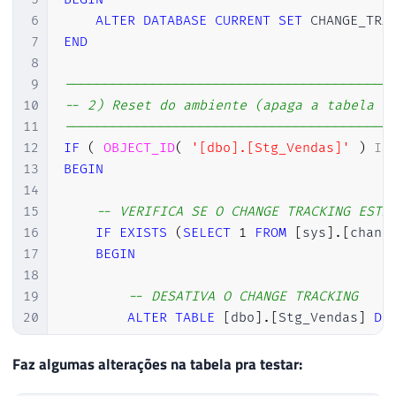
6
ALTER
DATABASE
CURRENT
SET
 CHANGE_TRA
7
END
8
9
-----------------------------------------
10
-- 2) Reset do ambiente (apaga a tabela c
11
-----------------------------------------
12
IF
(
OBJECT_ID
(
'[dbo].[Stg_Vendas]'
)
IS
13
BEGIN
14
15
-- VERIFICA SE O CHANGE TRACKING ESTÁ
16
IF
EXISTS
(
SELECT
1
FROM
[
sys
]
.
[
chang
17
BEGIN
18
19
-- DESATIVA O CHANGE TRACKING
20
ALTER
TABLE
[
dbo
]
.
[
Stg_Vendas
]
DI
21
22
END
Faz algumas alterações na tabela pra testar:
23