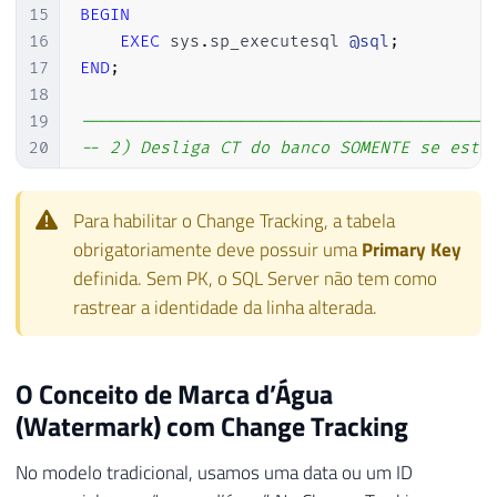
15
BEGIN
16
EXEC
 sys
.
sp_executesql 
@sql
;
17
END
;
18
19
-----------------------------------------
20
-- 2) Desliga CT do banco SOMENTE se esti
21
-----------------------------------------
22
IF
EXISTS
(
SELECT
1
FROM
 sys
.
change_track
Para habilitar o Change Tracking, a tabela
23
BEGIN
obrigatoriamente deve possuir uma
Primary Key
24
DECLARE
@db
 SYSNAME 
=
DB_NAME
(
)
;
definida. Sem PK, o SQL Server não tem como
25
DECLARE
@sqlDb
 NVARCHAR
(
MAX
)
=
rastrear a identidade da linha alterada.
26
        N
'ALTER DATABASE '
+
QUOTENAME
(
@d
27
EXEC
 sys
.
sp_executesql 
@sqlDb
;
28
END
;
O Conceito de Marca d’Água
(Watermark) com Change Tracking
No modelo tradicional, usamos uma data ou um ID