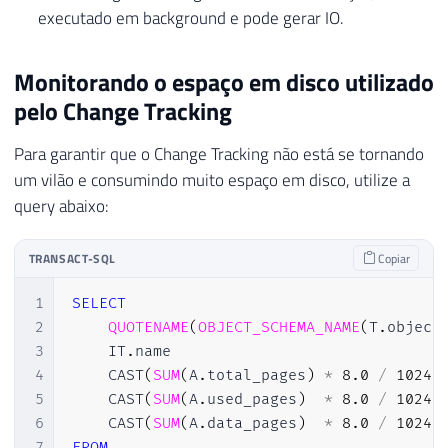
executado em background e pode gerar IO.
Monitorando o espaço em disco utilizado
pelo Change Tracking
Para garantir que o Change Tracking não está se tornando
um vilão e consumindo muito espaço em disco, utilize a
query abaixo:
TRANSACT-SQL
Copiar
1
SELECT
2
QUOTENAME
(
OBJECT_SCHEMA_NAME
(
T
.
object
3
    IT
.
name                              
4
    CAST
(
SUM
(
A
.
total_pages
)
*
8.0
/
1024
5
    CAST
(
SUM
(
A
.
used_pages
)
*
8.0
/
1024
6
    CAST
(
SUM
(
A
.
data_pages
)
*
8.0
/
1024
7
FROM