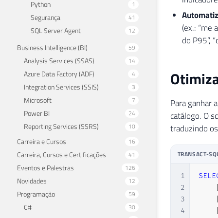
Python
1
Automatiz
Segurança
41
(ex.: “me 
SQL Server Agent
12
do P95”, “
Business Intelligence (BI)
59
Analysis Services (SSAS)
14
Otimiz
Azure Data Factory (ADF)
4
Integration Services (SSIS)
3
Microsoft
7
Para ganhar a
Power BI
24
catálogo. O s
Reporting Services (SSRS)
10
traduzindo os
Carreira e Cursos
16
Carreira, Cursos e Certificações
TRANSACT-SQ
41
Eventos e Palestras
126
1
SELE
Novidades
12
2
Programação
59
3
C#
30
4