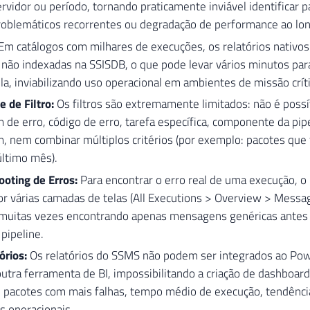
ervidor ou período, tornando praticamente inviável identificar p
roblemáticos recorrentes ou degradação de performance ao lo
m catálogos com milhares de execuções, os relatórios nativo
não indexadas na SSISDB, o que pode levar vários minutos par
la, inviabilizando uso operacional em ambientes de missão críti
e de Filtro:
Os filtros são extremamente limitados: não é possíve
e erro, código de erro, tarefa específica, componente da pipe
 nem combinar múltiplos critérios (por exemplo: pacotes que 
último mês).
oting de Erros:
Para encontrar o erro real de uma execução, o 
or várias camadas de telas (All Executions > Overview > Mess
, muitas vezes encontrando apenas mensagens genéricas antes 
 pipeline.
órios:
Os relatórios do SSMS não podem ser integrados ao Pow
utra ferramenta de BI, impossibilitando a criação de dashboar
 pacotes com mais falhas, tempo médio de execução, tendência
s operacionais.