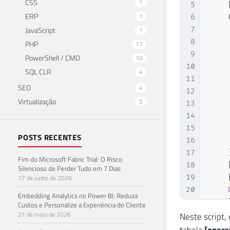
CSS
1
5
ERP
1
6
JavaScript
7
1
8
PHP
17
9
PowerShell / CMD
10
10
SQL CLR
4
11
SEO
4
12
Virtualização
5
13
14
15
POSTS RECENTES
16
17
Fim do Microsoft Fabric Trial: O Risco
18
Silencioso de Perder Tudo em 7 Dias
19
17 de junho de 2026
20
Embedding Analytics no Power BI: Reduza
21
Custos e Personalize a Experiência do Cliente
21 de maio de 2026
22
Neste script,
23
tabela
[oper