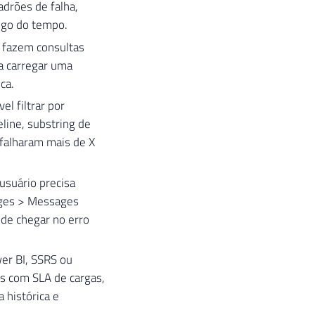
adrões de falha,
ngo do tempo.
s fazem consultas
a carregar uma
ca.
l filtrar por
line, substring de
falharam mais de X
usuário precisa
ages > Messages
de chegar no erro
er BI, SSRS ou
ds com SLA de cargas,
 histórica e