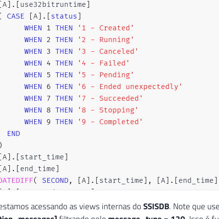
[
A
]
.
[
use32bitruntime
]
(
CASE
[
A
]
.
[
status
]
WHEN
1
THEN
'1 - Created'
WHEN
2
THEN
'2 - Running'
WHEN
3
THEN
'3 - Canceled'
WHEN
4
THEN
'4 - Failed'
WHEN
5
THEN
'5 - Pending'
WHEN
6
THEN
'6 - Ended unexpectedly'
WHEN
7
THEN
'7 - Succeeded'
WHEN
8
THEN
'8 - Stopping'
WHEN
9
THEN
'9 - Completed'
END
)
[
A
]
.
[
start_time
]
[
A
]
.
[
end_time
]
DATEDIFF
(
SECOND
,
[
A
]
.
[
start_time
]
,
[
A
]
.
[
end_time
]
[
A
]
.
[
executed_as_name
]
[
A
]
.
[
caller_name
]
 estamos acessando as views internas do
SSISDB
. Note que us
[
A
]
.
[
stopped_by_name
]
ation_messages]
filtrando pelo
message_type = 120
. Isso é 