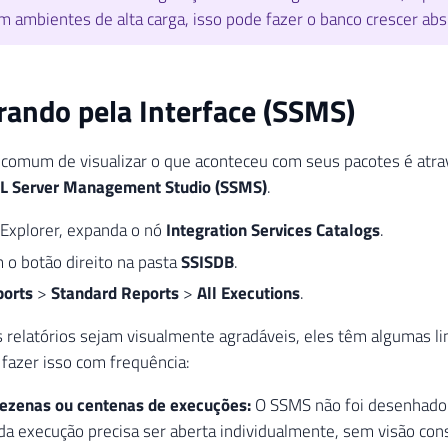
 ambientes de alta carga, isso pode fazer o banco crescer ab
ando pela Interface (SSMS)
comum de visualizar o que aconteceu com seus pacotes é atrav
L Server Management Studio (SSMS)
.
 Explorer, expanda o nó
Integration Services Catalogs
.
 o botão direito na pasta
SSISDB
.
orts
>
Standard Reports
>
All Executions
.
relatórios sejam visualmente agradáveis, eles têm algumas li
fazer isso com frequência:
dezenas ou centenas de execuções:
O SSMS não foi desenhado 
a execução precisa ser aberta individualmente, sem visão cons