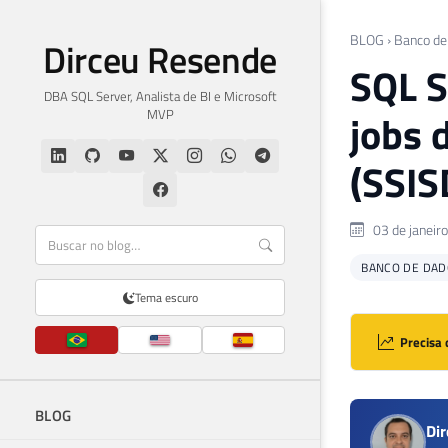
BLOG
›
Banco de
Dirceu Resende
SQL S
DBA SQL Server, Analista de BI e Microsoft
MVP
jobs 
(SSIS
03 de janeir
BANCO DE DAD
Tema escuro
Precisa 
BLOG
Di