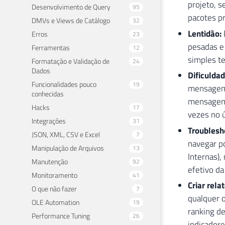
projeto, s
Desenvolvimento de Query
95
pacotes p
DMVs e Views de Catálogo
32
Lentidão:
E
Erros
23
pesadas e 
Ferramentas
12
simples te
Formatação e Validação de
24
Dados
Dificuldad
Funcionalidades pouco
19
mensagem d
conhecidas
mensagem,
Hacks
17
vezes no 
Integrações
31
Troublesho
JSON, XML, CSV e Excel
7
navegar p
Manipulação de Arquivos
13
Internas)
Manutenção
92
efetivo da
Monitoramento
41
Criar relat
O que não fazer
7
qualquer o
OLE Automation
19
ranking de
Performance Tuning
26
indicadore