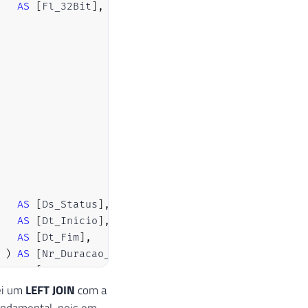
AS
[
Fl_32Bit
]
,
AS
[
Ds_Status
]
,
AS
[
Dt_Inicio
]
,
AS
[
Dt_Fim
]
,
)
AS
[
Nr_Duracao_Segundos
]
,
AS
[
Nm_Executor
]
,
AS
[
Nm_Chamador
]
,
ei um
LEFT JOIN
com a
AS
[
Nm_Parado_Por
]
,
fundamental, pois em