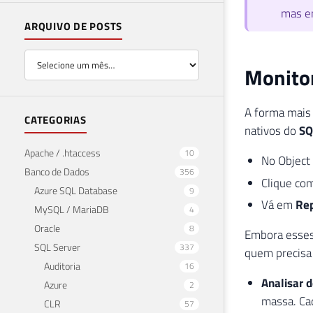
mas em
ARQUIVO DE POSTS
Monitor
A forma mais 
CATEGORIAS
nativos do
SQ
Apache / .htaccess
10
No Object
Banco de Dados
356
Clique com
Azure SQL Database
9
Vá em
Rep
MySQL / MariaDB
4
Oracle
8
Embora esses 
SQL Server
337
quem precisa 
Auditoria
16
Analisar 
Azure
2
massa. Cad
CLR
57