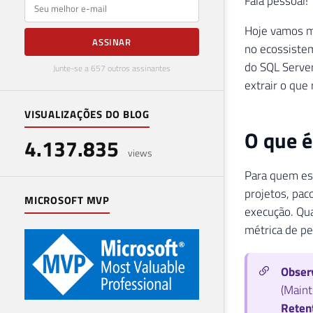
Fala pessoal
E-mail
Hoje vamos m
ASSINAR
no ecossistem
do SQL Server
Junte-se a 657 outros assinantes
extrair o que
VISUALIZAÇÕES DO BLOG
O que é
4.137.835
views
Para quem es
projetos, pac
MICROSOFT MVP
execução. Qua
métrica de p
Obser
(Maint
Reten