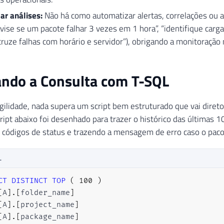
ar análises:
Não há como automatizar alertas, correlações ou 
avise se um pacote falhar 3 vezes em 1 hora”, “identifique car
cruze falhas com horário e servidor”), obrigando a monitoração
ando a Consulta com T-SQL
gilidade, nada supera um script bem estruturado que vai direto
cript abaixo foi desenhado para trazer o histórico das últimas 1
 códigos de status e trazendo a mensagem de erro caso o paco
L
CT
DISTINCT
TOP
(
100
)
[
A
]
.
[
folder_name
]
[
A
]
.
[
project_name
]
[
A
]
.
[
package_name
]