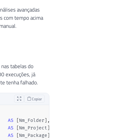
análises avançadas
gas com tempo acima
 manual.
 nas tabelas do
00 execuções, já
te tenha falhado.
Copiar
AS
[
Nm_Folder
]
,
AS
[
Nm_Project
]
,
AS
[
Nm_Package
]
,