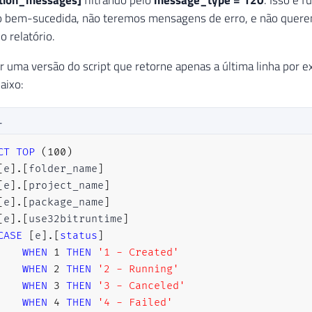
[
A
]
.
[
server_name
]
 bem-sucedida, não teremos mensagens de erro, e não quere
[
C
]
.
[
message_type
]
 relatório.
[
C
]
.
[
message
]
r uma versão do script que retorne apenas a última linha por ex
[
SSISDB
]
.
[
internal
]
.
[
execution_info
]
aixo:
LEFT
JOIN
[
SSISDB
]
.
[
internal
]
.
[
operations
]
LEFT
JOIN
[
SSISDB
]
.
[
internal
]
.
[
operation_messages
]
L
LEFT
JOIN
[
SSISDB
]
.
[
internal
]
.
[
event_messages
]
CT
TOP
(
100
)
[
e
]
.
[
folder_name
]
[
e
]
.
[
project_name
]
HERE
[
e
]
.
[
package_name
]
   [A].[execution_id] = 11501
[
e
]
.
[
use32bitruntime
]
R
BY
CASE
[
e
]
.
[
status
]
[
A
]
.
[
start_time
]
DESC
;
WHEN
1
THEN
'1 - Created'
WHEN
2
THEN
'2 - Running'
WHEN
3
THEN
'3 - Canceled'
WHEN
4
THEN
'4 - Failed'