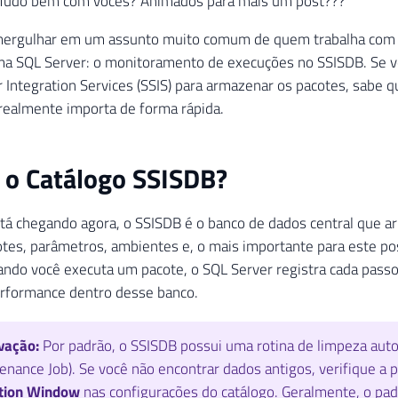
! Tudo bem com vocês? Animados para mais um post???
ergulhar em um assunto muito comum de quem trabalha com 
a SQL Server: o monitoramento de execuções no SSISDB. Se voc
 Integration Services (SSIS) para armazenar os pacotes, sabe 
 realmente importa de forma rápida.
 o Catálogo SSISDB?
tá chegando agora, o SSISDB é o banco de dados central que a
otes, parâmetros, ambientes e, o mais importante para este pos
ndo você executa um pacote, o SQL Server registra cada passo,
erformance dentro desse banco.
vação:
Por padrão, o SSISDB possui uma rotina de limpeza aut
enance Job). Se você não encontrar dados antigos, verifique a 
tion Window
nas configurações do catálogo. Geralmente, o pad