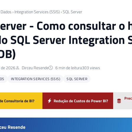
 Dados
›
Integration Services (SSIS)
›
SQL Server
erver - Como consultar o h
do SQL Server Integration 
DB)
o de 2026
Dirceu Resende
6 min de leitura
303 views
OS
INTEGRATION SERVICES (SSIS)
SQL SERVER
Prec
de Consultoria de BI?
Redução de Custos do Power BI?
rceu Resende