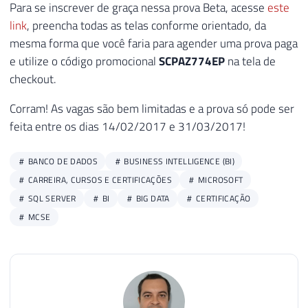
Para se inscrever de graça nessa prova Beta, acesse
este
link
, preencha todas as telas conforme orientado, da
mesma forma que você faria para agender uma prova paga
e utilize o código promocional
SCPAZ774EP
na tela de
checkout.
Corram! As vagas são bem limitadas e a prova só pode ser
feita entre os dias 14/02/2017 e 31/03/2017!
BANCO DE DADOS
BUSINESS INTELLIGENCE (BI)
CARREIRA, CURSOS E CERTIFICAÇÕES
MICROSOFT
SQL SERVER
BI
BIG DATA
CERTIFICAÇÃO
MCSE