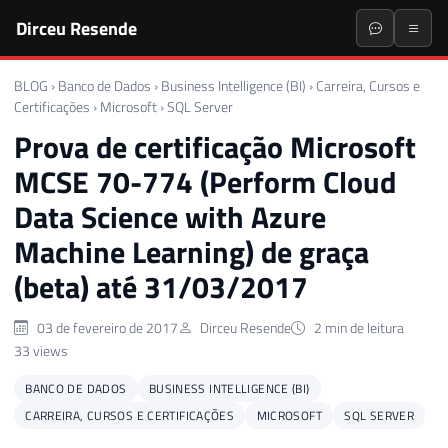
Dirceu Resende
BLOG
›
Banco de Dados
›
Business Intelligence (BI)
›
Carreira, Cursos e
Certificações
›
Microsoft
›
SQL Server
Prova de certificação Microsoft
MCSE 70-774 (Perform Cloud
Data Science with Azure
Machine Learning) de graça
(beta) até 31/03/2017
03 de fevereiro de 2017
Dirceu Resende
2 min de leitura
33 views
BANCO DE DADOS
BUSINESS INTELLIGENCE (BI)
CARREIRA, CURSOS E CERTIFICAÇÕES
MICROSOFT
SQL SERVER