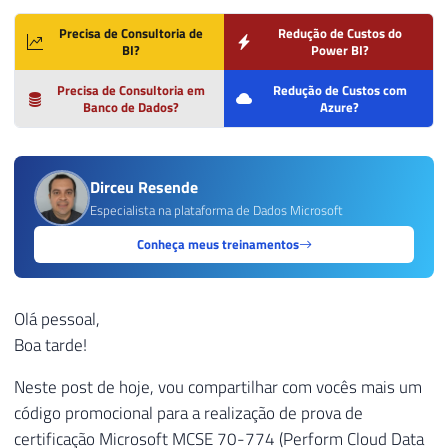
Precisa de Consultoria de
Redução de Custos do
BI?
Power BI?
Precisa de Consultoria em
Redução de Custos com
Banco de Dados?
Azure?
Dirceu Resende
Especialista na plataforma de Dados Microsoft
Conheça meus treinamentos
Olá pessoal,
Boa tarde!
Neste post de hoje, vou compartilhar com vocês mais um
código promocional para a realização de prova de
certificação Microsoft MCSE 70-774 (Perform Cloud Data