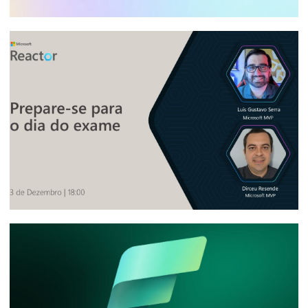
Posso utilizar o Visual Studio Community
na minha empresa para desenvolver
Integration Services, Analysis Services e
Reporting Services?
10 de janeiro de 2026
9 min de leitura
[Live] - Microsoft Reactor - Fabric Data
Days: Prepare-se para o dia do exame
das provas de certificação
03 de novembro de 2025
8 min de leitura