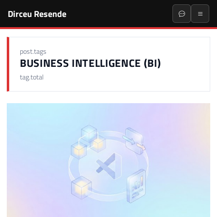
Dirceu Resende
post.tags
BUSINESS INTELLIGENCE (BI)
tag.total