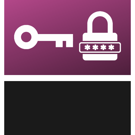
Analysis Services - Como monitorar o
andamento/progresso do
processamento dos cubos pelo SQL
Server
14 de agosto de 2023
24 min de leitura
SQL Server - Como resetar e recuperar a
senha do catálogo do SSIS (master key
do SQL Server)
14 de agosto de 2023
2 min de leitura