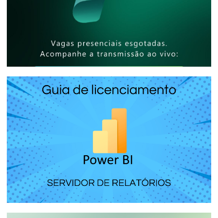
[Evento Presencial] - Microsoft Reactor
São Paulo - Como compartilhar
relatórios de bilhões de linhas com
milhares de pessoas e baixo custo
25 de abril de 2025
5 min de leitura