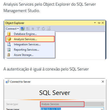
Analysis Services pelo Object Explorer do SQL Server
48
EXEC
 master
.
dbo
.
sp_serveroption 
@server
=
N
Management Studio.
49
GO
A autenticação é igual à conexão pelo SQL Server