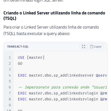
Criando o Linked Server utilizando linha de comando
(TSQL)
Para criar o Linked Server utilizando linha de comando
(TSQL), basta executar a query abaixo:
TRANSACT-SQL
Copiar
1
USE
[
master
]
2
GO

3
4
EXEC
 master
.
dbo
.
sp_addlinkedserver 
@serve
5
6
-- Impersonate para conexão onde "Usuario
7
EXEC
 master
.
dbo
.
sp_addlinkedsrvlogin 
@rmt
8
EXEC
 master
.
dbo
.
sp_addlinkedsrvlogin 
@rmt
9