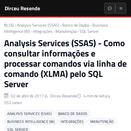
Dirceu Resende
BLOG
›
Analysis Services (SSAS)
›
Banco de Dados
›
Business
Intelligence (BI)
›
Integrações
›
Manutenção
›
SQL Server
Analysis Services (SSAS) - Como
consultar informações e
processar comandos via linha de
comando (XLMA) pelo SQL
Server
02 de abril de 2017
Dirceu Resende
4 min de leitura
552 views
ANALYSIS SERVICES (SSAS)
BANCO DE DADOS
BUSINESS INTELLIGENCE (BI)
INTEGRAÇÕES
MANUTENÇÃO
SQL SERVER