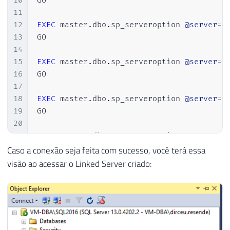
10
GO

11
12
EXEC
 master
.
dbo
.
sp_serveroption 
@server
=
N
13
GO

14
15
EXEC
 master
.
dbo
.
sp_serveroption 
@server
=
N
16
GO

17
18
EXEC
 master
.
dbo
.
sp_serveroption 
@server
=
N
19
GO

20
21
EXEC
 master
.
dbo
.
sp_serveroption 
@server
=
N
22
GO

Caso a conexão seja feita com sucesso, você terá essa
23
visão ao acessar o Linked Server criado:
24
EXEC
 master
.
dbo
.
sp_serveroption 
@server
=
N
25
GO

26
27
EXEC
 master
.
dbo
.
sp_serveroption 
@server
=
N
28
GO
