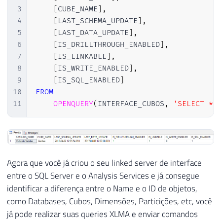
3
[
CUBE_NAME
]
,
4
[
LAST_SCHEMA_UPDATE
]
,
5
[
LAST_DATA_UPDATE
]
,
6
[
IS_DRILLTHROUGH_ENABLED
]
,
7
[
IS_LINKABLE
]
,
8
[
IS_WRITE_ENABLED
]
,
9
[
IS_SQL_ENABLED
]
10
FROM
11
OPENQUERY
(
INTERFACE_CUBOS
,
'SELECT * 
Agora que você já criou o seu linked server de interface
entre o SQL Server e o Analysis Services e já consegue
identificar a diferença entre o Name e o ID de objetos,
como Databases, Cubos, Dimensões, Particições, etc, você
já pode realizar suas queries XLMA e enviar comandos