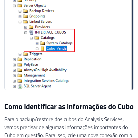
29
30
EXEC
 master
.
dbo
.
sp_serveroption 
@server
=
N
31
GO

32
33
EXEC
 master
.
dbo
.
sp_serveroption 
@server
=
N
34
GO

35
36
EXEC
 master
.
dbo
.
sp_serveroption 
@server
=
N
37
GO

38
39
EXEC
 master
.
dbo
.
sp_serveroption 
@server
=
N
40
GO

41
42
EXEC
 master
.
dbo
.
sp_serveroption 
@server
=
N
Como identificar as informações do Cubo
43
GO

44
Para o backup/restore dos cubos do Analysis Services,
45
EXEC
 master
.
dbo
.
sp_serveroption 
@server
=
N
vamos precisar de algumas informações importantes do
46
GO

Cubo em questão. Para isso, crie uma nova conexão com o
47