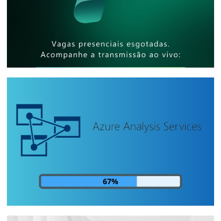
[Evento Presencial] - Microsoft Reactor
São Paulo - Como compartilhar
relatórios de bilhões de linhas com
milhares de pessoas e baixo custo
25 de abril de 2025
5 min de leitura