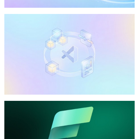
Guia Definitivo: Otimizando o
Processamento de Dados no Azure
Analysis Services (AAS)
20 de maio de 2026
65 min de leitura
Posso utilizar o Visual Studio Community
na minha empresa para desenvolver
Integration Services, Analysis Services e
Reporting Services?
10 de janeiro de 2026
9 min de leitura