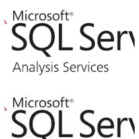
Analysis Services - Como utilizar o XLMA
para backup e restore de cubos via linha
de comando T-SQL
05 de março de 2017
3 min de leitura
Analysis Services - Como criar seu
primeiro cubo multidimensional no
modelo estrela (Star schema)
28 de fevereiro de 2017
11 min de leitura