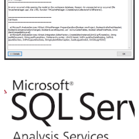
21 de setembro de 2021
5 min de leitura
Analysis Services - An error occurred while 
model on the workspace database. Reason: 
error occurred (file 'tmcachemanager.cpp', f
'TMCacheManager::CreateEmptyCollectionsFo
05 de novembro de 2020
3 min de leitura