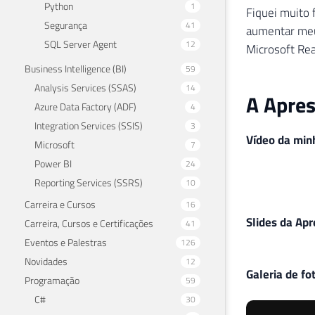
Python
1
Fiquei muito 
Segurança
41
aumentar meu
SQL Server Agent
12
Microsoft Rea
Business Intelligence (BI)
59
Analysis Services (SSAS)
14
A Apre
Azure Data Factory (ADF)
4
Integration Services (SSIS)
3
Vídeo da min
Microsoft
7
Power BI
24
Reporting Services (SSRS)
10
Carreira e Cursos
16
Slides da Ap
Carreira, Cursos e Certificações
41
Eventos e Palestras
126
Novidades
12
Galeria de fo
Programação
59
C#
30