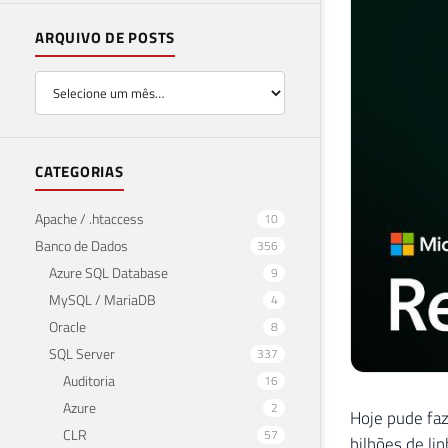
ARQUIVO DE POSTS
CATEGORIAS
Apache / .htaccess
10
Banco de Dados
356
Azure SQL Database
9
MySQL / MariaDB
4
Oracle
8
SQL Server
337
Auditoria
16
Azure
2
Hoje pude faz
CLR
57
bilhões de li