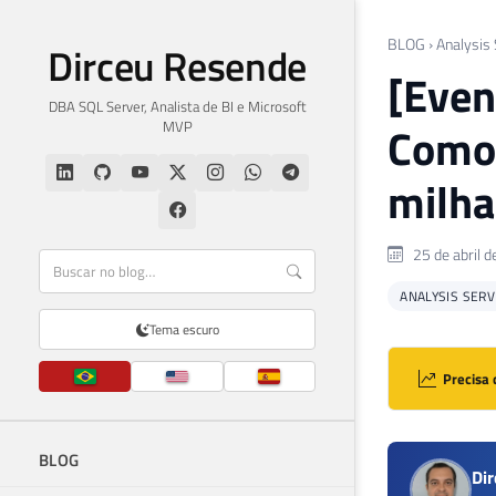
BLOG
›
Analysis
Dirceu Resende
[Even
DBA SQL Server, Analista de BI e Microsoft
MVP
Como 
milha
25 de abril 
ANALYSIS SERV
Tema escuro
Precisa 
BLOG
Di