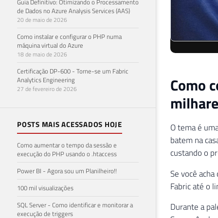
Fabric até o l
Guia Definitivo: Otimizando o Processamento
de Dados no Azure Analysis Services (AAS)
20 de maio de 2026
Durante a pal
Server Analys
Como instalar e configurar o PHP numa
máquina virtual do Azure
Fabric/Power
18 de maio de 2026
Certificação DP-600 - Torne-se um Fabric
Analytics Engineering
O Cenár
27 de fevereiro de 2026
Antes de fala
relatório de 
POSTS MAIS ACESSADOS HOJE
Ninguém anali
Como aumentar o tempo da sessão e
execução do PHP usando o .htaccess
nota fiscal e
talvez ele pr
Power BI - Agora sou um Planilheiro!!
realmente exi
100 mil visualizações
licenciamento
SQL Server - Como identificar e monitorar a
projeto.
execução de triggers