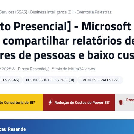
 Services (SSAS)
›
Business Intelligence (BI)
›
Eventos e Palestras
to Presencial] - Microsoft
compartilhar relatórios d
res de pessoas e baixo cu
de 2025
Dirceu Resende
5 min de leitura
34 views
ICES (SSAS)
BUSINESS INTELLIGENCE (BI)
EVENTOS E PALESTRAS
Prec
de Consultoria de BI?
Redução de Custos do Power BI?
rceu Resende