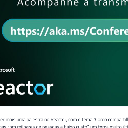
er mais uma palestra no Reactor, com o tema “Como compartilh
nhas com milhares de pessoas e baixo custo”, um tema muito úti