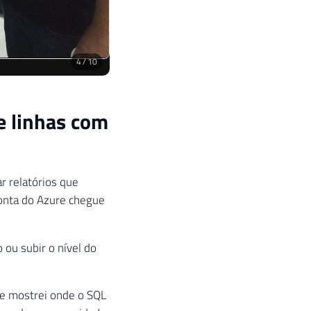
 e mostrei onde o SQL
umo da sua capacidade
uário pede um
o quer filtrar uma
 seja a ferramenta;
m, se o cenário
ratégia de
lidade financeira do