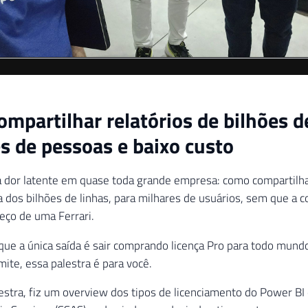
imite, essa palestra é para você.
estra, fiz um overview dos tipos de licenciamento do Power BI
is Services (SSAS) pode ajudar a reduzir drasticamente o cons
 BI Embedded.
io: O Mito do Bilhão de Linhas
rmos de preço, precisamos falar de arquitetura. Quando um us
1 bilhão de linhas, a primeira pergunta deve ser: Por quê?
sa 1 bilhão de linhas individualmente no Power BI. Se o usuári
specífica no meio de um oceano de dados, talvez o Power BI não
ecise de uma aplicação. No BI, trabalhamos com agregação. Poré
ge essa volumetria para análise de tendências históricas, a est
 e o motor de processamento passam a ser críticos para a viabi