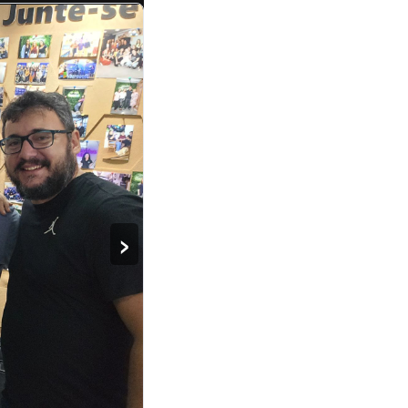
›
5
/
10
e linhas com
 relatórios que
conta do Azure chegue
 ou subir o nível do