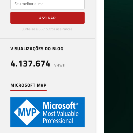
E-mail
ASSINAR
Junte-se a 657 outros assinantes
VISUALIZAÇÕES DO BLOG
4.137.674
views
MICROSOFT MVP