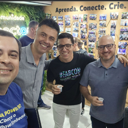
mpartilhar relatórios de bilhões d
s de pessoas e baixo custo
 dor latente em quase toda grande empresa: como compartilhar
 dos bilhões de linhas, para milhares de usuários, sem que a 
eço de uma Ferrari.
que a única saída é sair comprando licença Pro para todo mundo