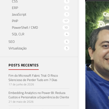
CSS
1
ERP
1
‹
JavaScript
1
PHP
17
PowerShell / CMD
10
SQL CLR
4
SEO
4
Virtualização
5
Como co
POSTS RECENTES
milhare
Fim do Microsoft Fabric Trial: O Risco
Silencioso de Perder Tudo em 7 Dias
O tema é uma
17 de junho de 2026
batem na casa
Embedding Analytics no Power BI: Reduza
custando o pr
Custos e Personalize a Experiência do Cliente
21 de maio de 2026
Se você acha 