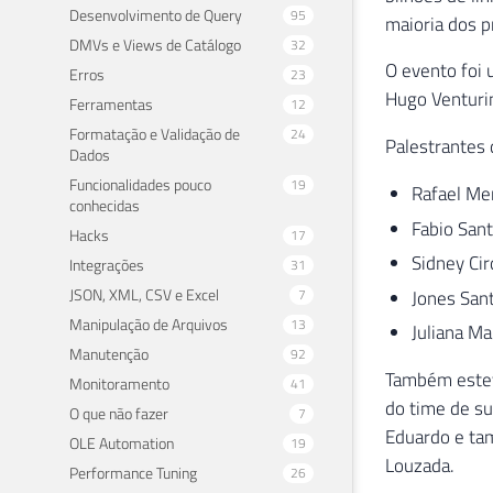
Desenvolvimento de Query
95
maioria dos p
DMVs e Views de Catálogo
32
O evento foi 
Erros
23
Hugo Venturin
Ferramentas
12
Formatação e Validação de
24
Palestrantes 
Dados
Funcionalidades pouco
19
Rafael Me
conhecidas
Fabio San
Hacks
17
Sidney Cir
Integrações
31
JSON, XML, CSV e Excel
7
Jones San
Manipulação de Arquivos
13
Juliana Ma
Manutenção
92
Também esteve
Monitoramento
41
do time de s
O que não fazer
7
Eduardo e ta
OLE Automation
19
Louzada.
Performance Tuning
26