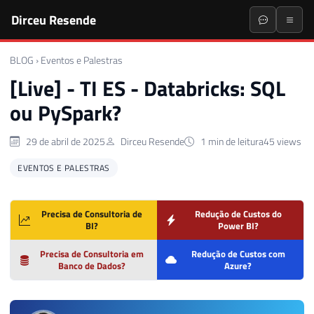
Dirceu Resende
BLOG
›
Eventos e Palestras
[Live] - TI ES - Databricks: SQL
ou PySpark?
29 de abril de 2025
Dirceu Resende
1 min de leitura
45 views
EVENTOS E PALESTRAS
Precisa de Consultoria de
Redução de Custos do
BI?
Power BI?
Precisa de Consultoria em
Redução de Custos com
Banco de Dados?
Azure?