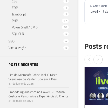
CSS
1
← ANTERIOR
ERP
1
[Live] - TI 
JavaScript
1
PHP
17
PowerShell / CMD
10
SQL CLR
4
SEO
4
Posts r
Virtualização
5
POSTS RECENTES
Fim do Microsoft Fabric Trial: O Risco
Silencioso de Perder Tudo em 7 Dias
17 de junho de 2026
Embedding Analytics no Power BI: Reduza
Custos e Personalize a Experiência do Cliente
21 de maio de 2026