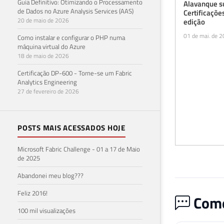
Guia Definitivo: Otimizando o Processamento
Alavanque s
de Dados no Azure Analysis Services (AAS)
Certificaçõe
20 de maio de 2026
edição
01 de mai. de 
Como instalar e configurar o PHP numa
máquina virtual do Azure
18 de maio de 2026
Certificação DP-600 - Torne-se um Fabric
Analytics Engineering
27 de fevereiro de 2026
POSTS MAIS ACESSADOS HOJE
Microsoft Fabric Challenge - 01 a 17 de Maio
de 2025
Abandonei meu blog???
Feliz 2016!
Come
100 mil visualizações