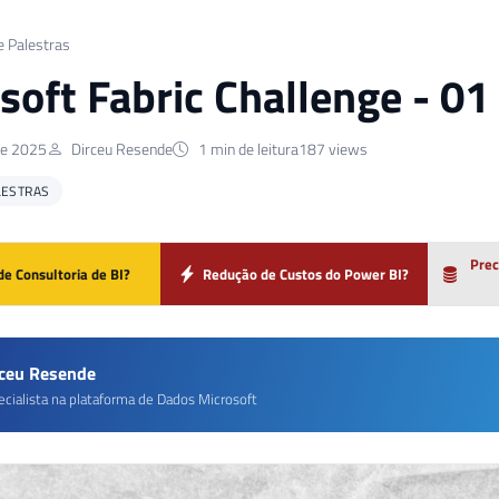
e Palestras
soft Fabric Challenge - 01
de 2025
Dirceu Resende
1 min de leitura
187 views
LESTRAS
Prec
de Consultoria de BI?
Redução de Custos do Power BI?
rceu Resende
ecialista na plataforma de Dados Microsoft