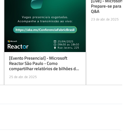
[Live] - Microsoft Re
Prepare-se para o di
Q&A
23 de abr. de 2025
[Evento Presencial] - Microsoft
Reactor São Paulo - Como
compartilhar relatórios de bilhões de
linhas com milhares de pessoas e
25 de abr. de 2025
baixo custo