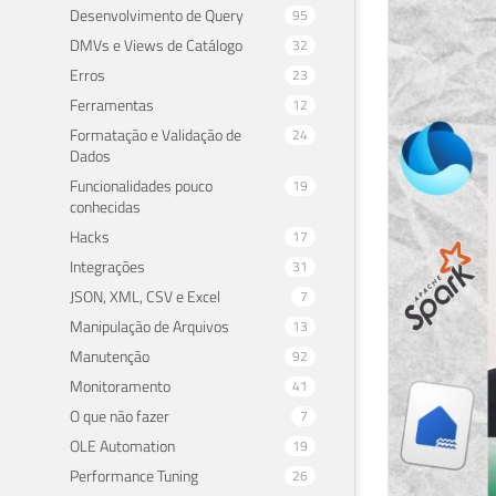
Desenvolvimento de Query
95
DMVs e Views de Catálogo
32
Erros
23
Ferramentas
12
Formatação e Validação de
24
Dados
Funcionalidades pouco
19
conhecidas
Hacks
17
Integrações
31
JSON, XML, CSV e Excel
7
Manipulação de Arquivos
13
Manutenção
92
Monitoramento
41
O que não fazer
7
OLE Automation
19
Performance Tuning
26