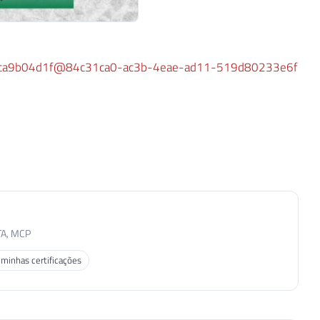
-fddca9b04d1f@84c31ca0-ac3b-4eae-ad11-519d80233e6f
TA, MCP
 minhas certificações