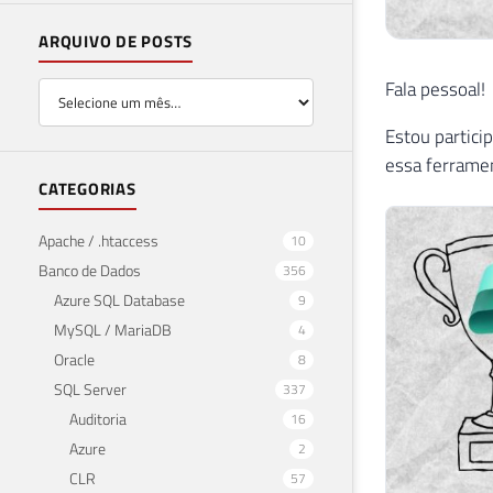
ARQUIVO DE POSTS
Fala pessoal!
Estou partici
essa ferrame
CATEGORIAS
Apache / .htaccess
10
Banco de Dados
356
Azure SQL Database
9
MySQL / MariaDB
4
Oracle
8
SQL Server
337
Auditoria
16
Azure
2
CLR
57