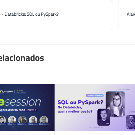
ES - Databricks: SQL ou PySpark?
Alav
elacionados