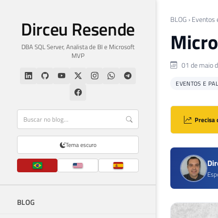
BLOG
›
Eventos 
Dirceu Resende
Micro
DBA SQL Server, Analista de BI e Microsoft
MVP
01 de maio 
EVENTOS E PA
Precisa 
Tema escuro
Di
Esp
BLOG