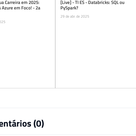
ua Carreira em 2025:
[Live] - TI ES - Databricks: SQL ou
s Azure em Foco! - 2a
PySpark?
29 de abr. de 2025
2025
ntários (
0
)