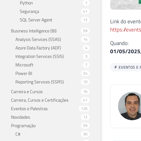
Python
1
Segurança
41
SQL Server Agent
12
Link do event
https://eve
Business Intelligence (BI)
59
Analysis Services (SSAS)
14
Quando:
Azure Data Factory (ADF)
4
01/05/2025,
Integration Services (SSIS)
3
Microsoft
7
EVENTOS E 
Power BI
24
Reporting Services (SSRS)
10
Carreira e Cursos
16
Carreira, Cursos e Certificações
41
Eventos e Palestras
126
Novidades
12
Programação
59
C#
30