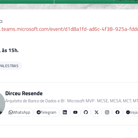
o:
nts.teams.microsoft.com/event/d1d8a1fd-ad6c-4f38-925a
 às 15h.
PALESTRAS
Dirceu Resende
Arquiteto de Banco de Dados e BI · Microsoft MVP · MCSE, MCSA, MCT, M
WhatsApp
Telegram
Veja