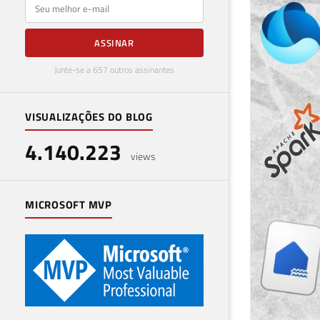
E-mail
ASSINAR
Junte-se a 657 outros assinantes
VISUALIZAÇÕES DO BLOG
4.140.223
views
MICROSOFT MVP