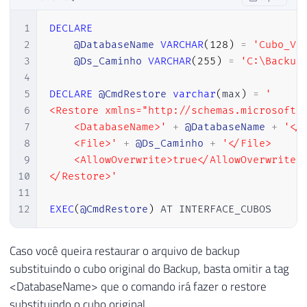
1
DECLARE
2
@DatabaseName
VARCHAR
(
128
)
=
'Cubo_Ve
3
@Ds_Caminho
VARCHAR
(
255
)
=
'C:\Backup
4
5
DECLARE
@CmdRestore
varchar
(
max
)
=
'

6
<Restore xmlns="http://schemas.microsoft.c
7
    <DatabaseName>'
+
@DatabaseName
+
'</D
8
    <File>'
+
@Ds_Caminho
+
'</File>

9
    <AllowOverwrite>true</AllowOverwrite>

10
</Restore>'
11
12
EXEC
(
@CmdRestore
)
 AT INTERFACE_CUBOS
Caso você queira restaurar o arquivo de backup
substituindo o cubo original do Backup, basta omitir a tag
<DatabaseName> que o comando irá fazer o restore
substituindo o cubo original.