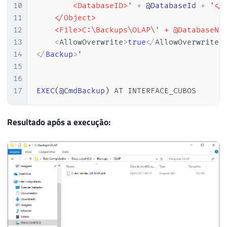
10
        <DatabaseID>'
+
@DatabaseId
+
'</D
11
    </Object>

12
    <File>C:\Backups\OLAP\' + @DatabaseNa
13
<
AllowOverwrite
>
true
<
/
AllowOverwrite
>
14
<
/
Backup
>
'

15
16
17
EXEC
(
@CmdBackup
)
 AT INTERFACE_CUBOS
Resultado após a execução: