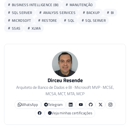
BUSINESS INTELLIGENCE (BI)
MANUTENÇÃO
SQL SERVER
ANALYSIS SERVICES
BACKUP
BI
MICROSOFT
RESTORE
SQL
SQL SERVER
SSAS
XLMA
Dirceu Resende
Arquiteto de Banco de Dados e BI · Microsoft MVP · MCSE,
MCSA, MCT, MTA, MCP
WhatsApp
Telegram
Veja minhas certificações