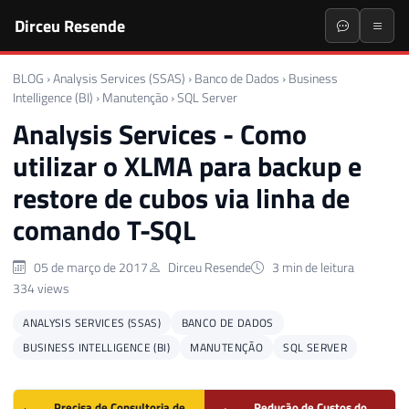
Dirceu Resende
BLOG
›
Analysis Services (SSAS)
›
Banco de Dados
›
Business
Intelligence (BI)
›
Manutenção
›
SQL Server
Analysis Services - Como
utilizar o XLMA para backup e
restore de cubos via linha de
comando T-SQL
05 de março de 2017
Dirceu Resende
3 min de leitura
334 views
ANALYSIS SERVICES (SSAS)
BANCO DE DADOS
BUSINESS INTELLIGENCE (BI)
MANUTENÇÃO
SQL SERVER
Precisa de Consultoria de
Redução de Custos do