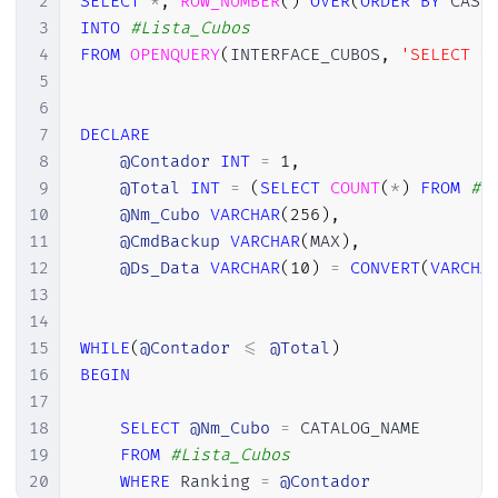
2
SELECT
*
,
ROW_NUMBER
(
)
OVER
(
ORDER
BY
 CAST
3
INTO
#Lista_Cubos
4
FROM
OPENQUERY
(
INTERFACE_CUBOS
,
'SELECT *
5
6
7
DECLARE
8
@Contador
INT
=
1
,
9
@Total
INT
=
(
SELECT
COUNT
(
*
)
FROM
#L
10
@Nm_Cubo
VARCHAR
(
256
)
,
11
@CmdBackup
VARCHAR
(
MAX
)
,
12
@Ds_Data
VARCHAR
(
10
)
=
CONVERT
(
VARCHA
13
14
15
WHILE
(
@Contador
<=
@Total
)
16
BEGIN
17
18
SELECT
@Nm_Cubo
=
 CATALOG_NAME

19
FROM
#Lista_Cubos
20
WHERE
 Ranking 
=
@Contador