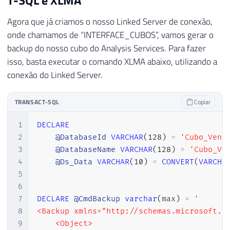
Agora que já criamos o nosso Linked Server de conexão,
onde chamamos de “INTERFACE_CUBOS”, vamos gerar o
backup do nosso cubo do Analysis Services. Para fazer
isso, basta executar o comando XLMA abaixo, utilizando a
conexão do Linked Server.
TRANSACT-SQL
Copiar
1
DECLARE
2
@DatabaseId
VARCHAR
(
128
)
=
'Cubo_Vend
3
@DatabaseName
VARCHAR
(
128
)
=
'Cubo_Ve
4
@Ds_Data
VARCHAR
(
10
)
=
CONVERT
(
VARCHA
5
6
7
DECLARE
@CmdBackup
varchar
(
max
)
=
'

8
<Backup xmlns="http://schemas.microsoft.co
9
    <Object>
