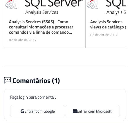
Analysis Services (SSAS) - Como
Analysis Services - C
consultar informações e processar
views de catálogo pe
comandos via linha de comando
02 de abr. de 2017
(XLMA) pelo SQL Server
02 de abr. de 2017
Comentários (
1
)
Faça login para comentar:
Entrar com Google
Entrar com Microsoft