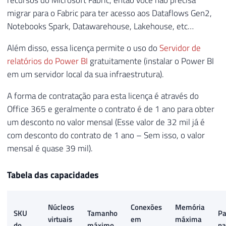
recursos do Microsoft Fabric, então você não precisa
migrar para o Fabric para ter acesso aos Dataflows Gen2,
Notebooks Spark, Datawarehouse, Lakehouse, etc…
Além disso, essa licença permite o uso do
Servidor de
relatórios do Power BI
gratuitamente (instalar o Power BI
em um servidor local da sua infraestrutura).
A forma de contratação para esta licença é através do
Office 365 e geralmente o contrato é de 1 ano para obter
um desconto no valor mensal (Esse valor de 32 mil já é
com desconto do contrato de 1 ano – Sem isso, o valor
mensal é quase 39 mil).
Tabela das capacidades
Núcleos
Conexões
Memória
SKU
Tamanho
Pa
virtuais
em
máxima
do
máximo
na