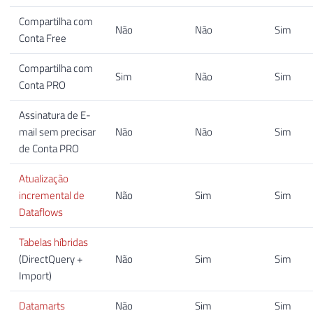
Compartilha com
Não
Não
Sim
Conta Free
Compartilha com
Sim
Não
Sim
Conta PRO
Assinatura de E-
mail sem precisar
Não
Não
Sim
de Conta PRO
Atualização
incremental de
Não
Sim
Sim
Dataflows
Tabelas híbridas
(DirectQuery +
Não
Sim
Sim
Import)
Datamarts
Não
Sim
Sim