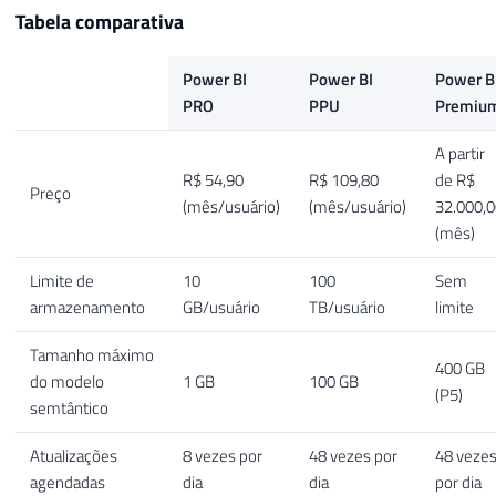
Tabela comparativa
Power BI
Power BI
Power B
PRO
PPU
Premiu
A partir
R$ 54,90
R$ 109,80
de R$
Preço
(mês/usuário)
(mês/usuário)
32.000,0
(mês)
Limite de
10
100
Sem
armazenamento
GB/usuário
TB/usuário
limite
Tamanho máximo
400 GB
do modelo
1 GB
100 GB
(P5)
semtântico
Atualizações
8 vezes por
48 vezes por
48 veze
agendadas
dia
dia
por dia