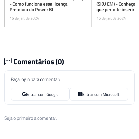
- Como funciona essa licença
(SKU EM) - Conheça o
Premium do Power BI
que permite inserir r
aplicações internas
16 de jan. de 2024
16 de jan. de 2024
Comentários (
0
)
Faça login para comentar:
Entrar com Google
Entrar com Microsoft
Seja o primeiro a comentar.