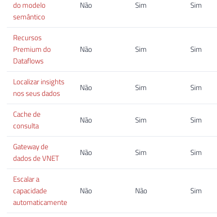
do modelo
Não
Sim
Sim
semântico
Recursos
Premium do
Não
Sim
Sim
Dataflows
Localizar insights
Não
Sim
Sim
nos seus dados
Cache de
Não
Sim
Sim
consulta
Gateway de
Não
Sim
Sim
dados de VNET
Escalar a
capacidade
Não
Não
Sim
automaticamente