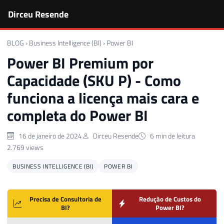
Dirceu Resende
BLOG
›
Business Intelligence (BI)
›
Power BI
Power BI Premium por
Capacidade (SKU P) - Como
funciona a licença mais cara e
completa do Power BI
16 de janeiro de 2024
Dirceu Resende
6 min de leitura
2.769 views
BUSINESS INTELLIGENCE (BI)
POWER BI
Precisa de Consultoria de
Redução de Custos do
BI?
Power BI?