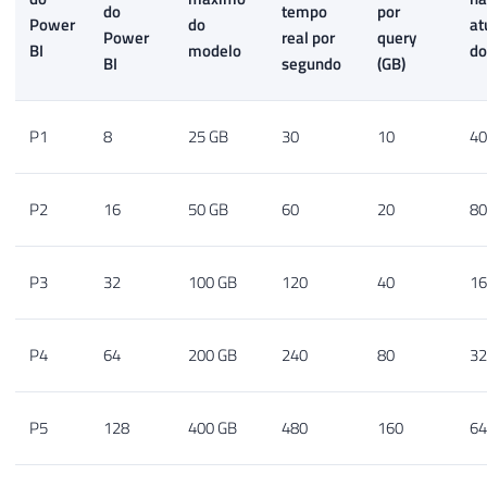
do
tempo
por
Power
do
at
Power
real por
query
BI
modelo
do
BI
segundo
(GB)
P1
8
25 GB
30
10
40
P2
16
50 GB
60
20
80
P3
32
100 GB
120
40
16
P4
64
200 GB
240
80
32
P5
128
400 GB
480
160
64