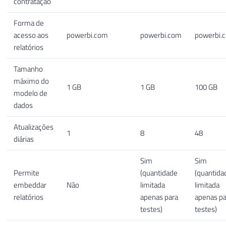
contratação
Forma de
acesso aos
powerbi.com
powerbi.com
powerbi.
relatórios
Tamanho
máximo do
1 GB
1 GB
100 GB
modelo de
dados
Atualizações
1
8
48
diárias
Sim
Sim
Permite
(quantidade
(quantida
embeddar
Não
limitada
limitada
relatórios
apenas para
apenas pa
testes)
testes)