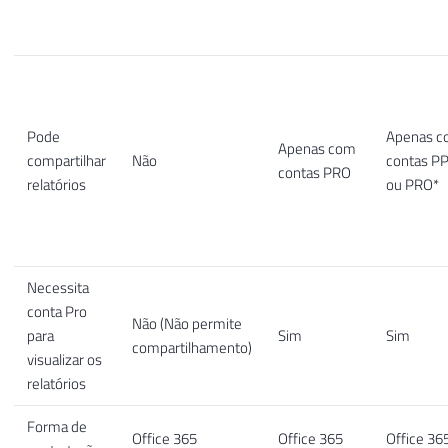
Pode
Apenas 
Apenas com
compartilhar
Não
contas P
contas PRO
relatórios
ou PRO*
Necessita
conta Pro
Não (Não permite
para
Sim
Sim
compartilhamento)
visualizar os
relatórios
Forma de
Office 365
Office 365
Office 36