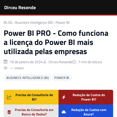
Dirceu Resende
BLOG
›
Business Intelligence (BI)
›
Power BI
Power BI PRO - Como funciona
a licença do Power BI mais
utilizada pelas empresas
16 de janeiro de 2024
Dirceu Resende
7 min de leitura
— views
BUSINESS INTELLIGENCE (BI)
POWER BI
Precisa de Consultoria de
Redução de Custos do
BI?
Power BI?
Precisa de Consultoria em
Redução de Custos com
Banco de Dados?
Azure?