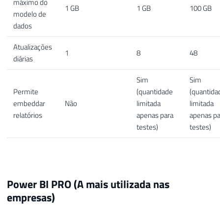
máximo do
1 GB
1 GB
100 GB
modelo de
dados
Atualizações
1
8
48
diárias
Sim
Sim
Permite
(quantidade
(quantida
embeddar
Não
limitada
limitada
relatórios
apenas para
apenas pa
testes)
testes)
Power BI PRO (A mais utilizada nas
empresas)