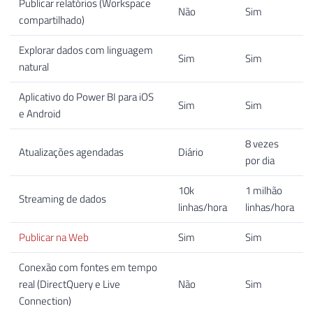
Publicar relatórios (Workspace
Não
Sim
compartilhado)
Explorar dados com linguagem
Sim
Sim
natural
Aplicativo do Power BI para iOS
Sim
Sim
e Android
8 vezes
Atualizações agendadas
Diário
por dia
10k
1 milhão
Streaming de dados
linhas/hora
linhas/hora
Publicar na Web
Sim
Sim
Conexão com fontes em tempo
real (DirectQuery e Live
Não
Sim
Connection)