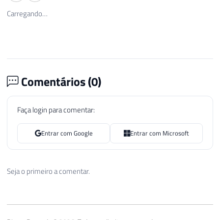
Power BI Free - Como funciona o
Power BI Premium Po
licenciamento gratuito do Power BI
- Como funciona essa
Premium do Power B
16 de jan. de 2024
16 de jan. de 2024
Comentários (
0
)
Faça login para comentar:
Entrar com Google
Entrar com Microsoft
Seja o primeiro a comentar.