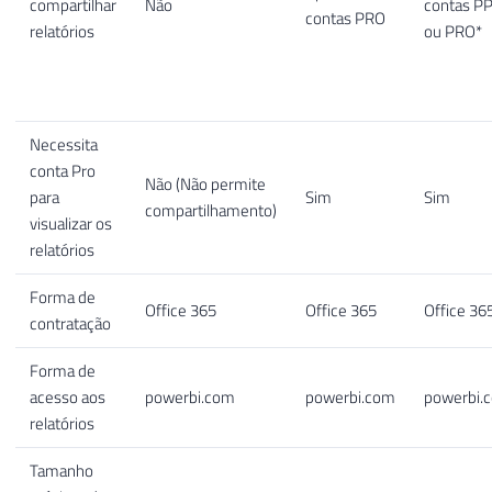
compartilhar
Não
contas P
contas PRO
relatórios
ou PRO*
Necessita
conta Pro
Não (Não permite
para
Sim
Sim
compartilhamento)
visualizar os
relatórios
Forma de
Office 365
Office 365
Office 36
contratação
Forma de
acesso aos
powerbi.com
powerbi.com
powerbi.
relatórios
Tamanho