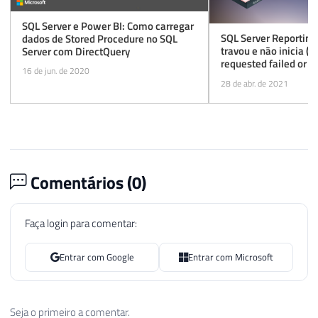
SQL Server e Power BI: Como carregar
SQL Server Reporting
dados de Stored Procedure no SQL
travou e não inicia (t
Server com DirectQuery
requested failed or th
16 de jun. de 2020
respond in a timely f
28 de abr. de 2021
Comentários (
0
)
Faça login para comentar:
Entrar com Google
Entrar com Microsoft
Seja o primeiro a comentar.