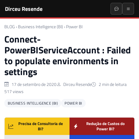
Dirceu Resende
BLOG
›
Business Intelligence (BI)
›
Power BI
Connect-
PowerBIServiceAccount : Failed
to populate environments in
settings
17 de setembro de 2020
Dirceu Resende
2 min de leitura
517 views
BUSINESS INTELLIGENCE (BI)
POWER BI
Precisa de Consultoria de
Redução de Custos do
BI?
Power BI?