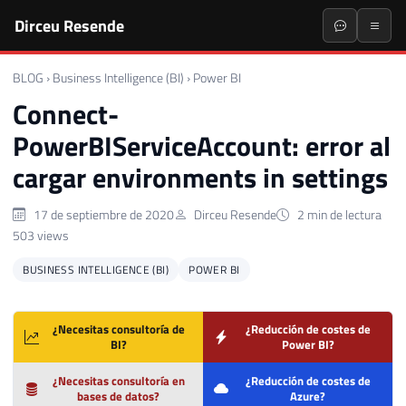
Dirceu Resende
BLOG
›
Business Intelligence (BI)
›
Power BI
Connect-
PowerBIServiceAccount: error al
cargar environments in settings
17 de septiembre de 2020
Dirceu Resende
2 min de lectura
503 views
BUSINESS INTELLIGENCE (BI)
POWER BI
¿Necesitas consultoría de
¿Reducción de costes de
BI?
Power BI?
¿Necesitas consultoría en
¿Reducción de costes de
bases de datos?
Azure?