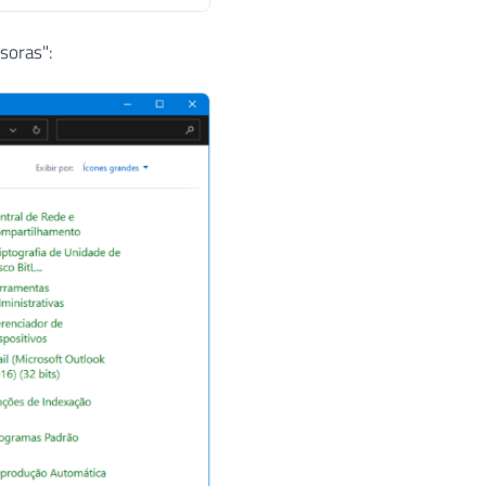
esoras":