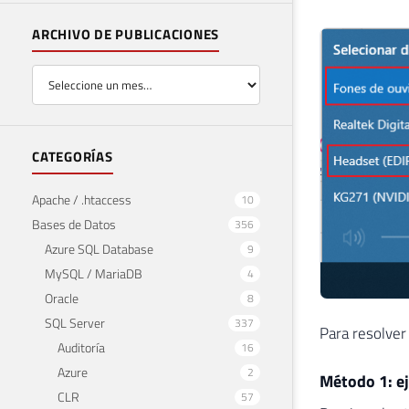
ARCHIVO DE PUBLICACIONES
CATEGORÍAS
Apache / .htaccess
10
Bases de Datos
356
Azure SQL Database
9
MySQL / MariaDB
4
Oracle
8
SQL Server
337
Para resolver
Auditoría
16
Azure
2
Método 1: e
CLR
57