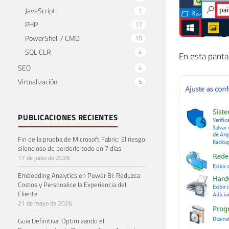
JavaScript
1
PHP
17
PowerShell / CMD
10
SQL CLR
4
En esta pantal
SEO
4
Virtualización
5
PUBLICACIONES RECIENTES
Fin de la prueba de Microsoft Fabric: El riesgo
silencioso de perderlo todo en 7 días
17 de junio de 2026
Embedding Analytics en Power BI: Reduzca
Costos y Personalice la Experiencia del
Cliente
21 de mayo de 2026
Guía Definitiva: Optimizando el