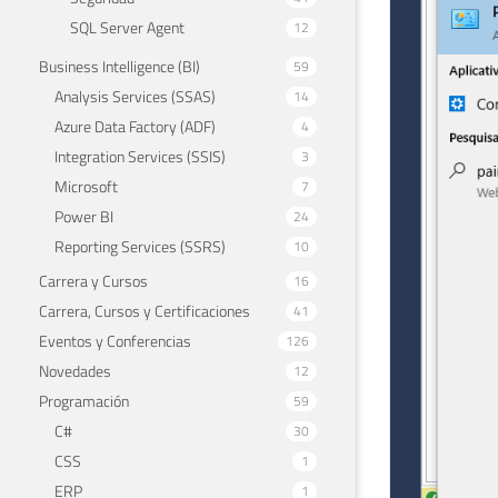
SQL Server Agent
12
Business Intelligence (BI)
59
Analysis Services (SSAS)
14
Azure Data Factory (ADF)
4
Integration Services (SSIS)
3
Microsoft
7
Power BI
24
Reporting Services (SSRS)
10
Carrera y Cursos
16
Carrera, Cursos y Certificaciones
41
Eventos y Conferencias
126
Novedades
12
Programación
59
C#
30
CSS
1
ERP
1