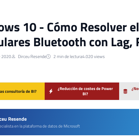
ws 10 - Cómo Resolver e
ulares Bluetooth con Lag, 
e 2020
Dirceu Resende
2 min de lectura
4.020 views
¿Reducción de costes de Power
¿Nec
as consultoría de BI?
BI?
rceu Resende
cialista en la plataforma de datos de Microsoft