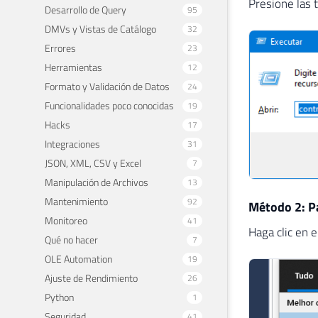
Presione las 
Desarrollo de Query
95
DMVs y Vistas de Catálogo
32
Errores
23
Herramientas
12
Formato y Validación de Datos
24
Funcionalidades poco conocidas
19
Hacks
17
Integraciones
31
JSON, XML, CSV y Excel
7
Manipulación de Archivos
13
Mantenimiento
92
Método 2: Pa
Monitoreo
41
Haga clic en e
Qué no hacer
7
OLE Automation
19
Ajuste de Rendimiento
26
Python
1
Seguridad
41