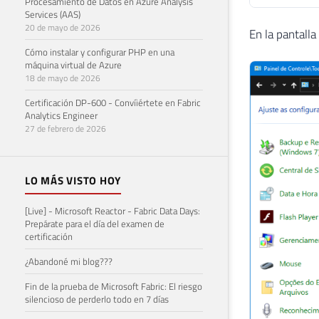
Procesamiento de Datos en Azure Analysis
Services (AAS)
20 de mayo de 2026
En la pantalla
Cómo instalar y configurar PHP en una
máquina virtual de Azure
18 de mayo de 2026
Certificación DP-600 - Convíiértete en Fabric
Analytics Engineer
27 de febrero de 2026
LO MÁS VISTO HOY
[Live] - Microsoft Reactor - Fabric Data Days:
Prepárate para el día del examen de
certificación
¿Abandoné mi blog???
Fin de la prueba de Microsoft Fabric: El riesgo
silencioso de perderlo todo en 7 días