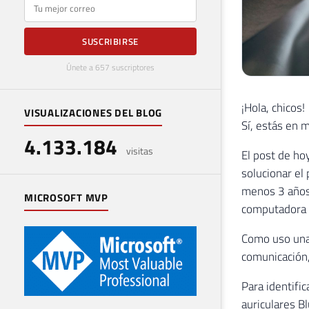
E-mail
SUSCRIBIRSE
Únete a 657 suscriptores
¡Hola, chicos!
VISUALIZACIONES DEL BLOG
Sí, estás en 
4.133.184
visitas
El post de h
solucionar el
menos 3 años,
MICROSOFT MVP
computadora (
Como uso una 
comunicación,
Para identifi
auriculares B