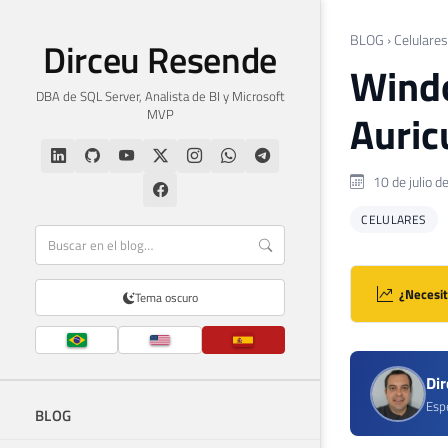
BLOG
›
Celulares
Dirceu Resende
Windo
DBA de SQL Server, Analista de BI y Microsoft
MVP
Auric
10 de julio d
CELULARES
¿Necesit
Tema oscuro
Di
Espe
BLOG