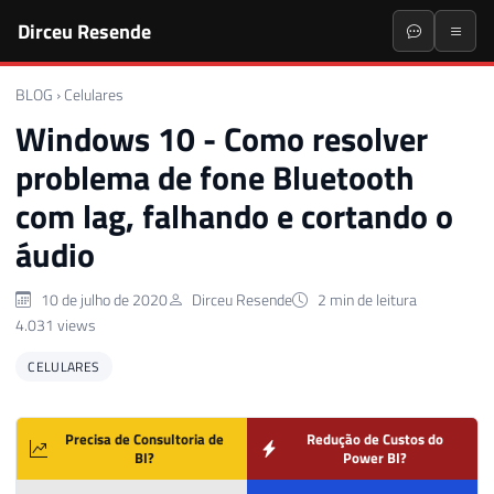
Dirceu Resende
BLOG
›
Celulares
Windows 10 - Como resolver
problema de fone Bluetooth
com lag, falhando e cortando o
áudio
10 de julho de 2020
Dirceu Resende
2 min de leitura
4.031 views
CELULARES
Precisa de Consultoria de
Redução de Custos do
BI?
Power BI?