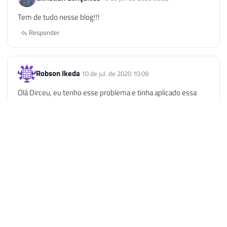
Tem de tudo nesse blog!!!
Responder
Robson Ikeda
10 de jul. de 2020 10:09
Olá Dirceu, eu tenho esse problema e tinha aplicado essa
solução, mas nesse caso o microfone do fone não funciona
mais né?
Responder
Dirceu Resende
10 de jul. de 2020 10:23
AUTOR
Isso mesmo, Robson. Mas geralmente o microfone de
fones (não headsets) é bem ruim, e você precisa ter
um microfone independente. Mesmo pra headsets,