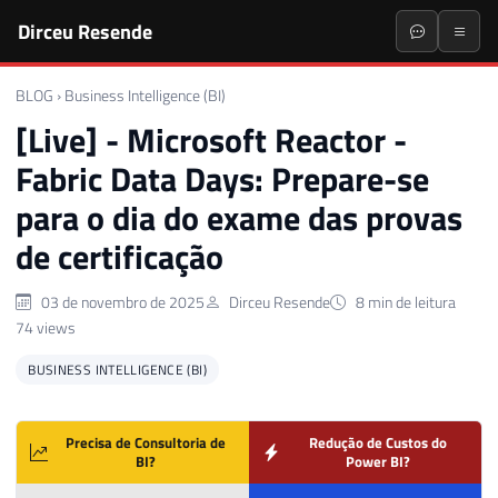
Dirceu Resende
BLOG
›
Business Intelligence (BI)
[Live] - Microsoft Reactor -
Fabric Data Days: Prepare-se
para o dia do exame das provas
de certificação
03 de novembro de 2025
Dirceu Resende
8 min de leitura
74 views
BUSINESS INTELLIGENCE (BI)
Precisa de Consultoria de
Redução de Custos do
BI?
Power BI?