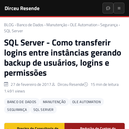
Dirceu Resende
BLOG
›
Banco de Dados
›
Manutenção
›
OLE Automation
›
Segurança
›
SQL Server
SQL Server - Como transferir
logins entre instâncias gerando
backup de usuários, logins e
permissões
27 de fevereiro de 2017
Dirceu Resende
15 min de leitura
1.491 views
BANCO DE DADOS
MANUTENÇÃO
OLE AUTOMATION
SEGURANÇA
SQL SERVER
Precisa de Consultoria de
Redução de Custos do