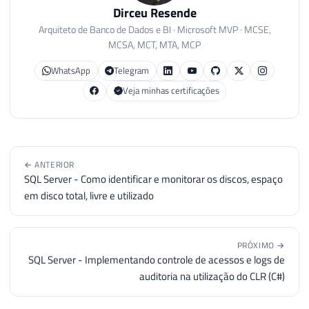
172
            ''db_datareader'',

Dirceu Resende
173
            ''db_datawriter'',

Arquiteto de Banco de Dados e BI · Microsoft MVP · MCSE,
174
            ''db_denydatareader'',

MCSA, MCT, MTA, MCP
175
            ''db_denydatawriter'',

WhatsApp
Telegram
176
            ''sa'',

177
            ''AUTORIDADE NT\SISTEMA'',

Veja minhas certificações
178
            ''NT AUTHORITY\SYSTEM'',

179
            ''dbo'',

180
            ''guest'',

181
            ''INFORMATION_SCHEMA'',

← ANTERIOR
182
            ''sys''

SQL Server - Como identificar e monitorar os discos, espaço
183
        )

em disco total, livre e utilizado
184
        AND A.[name] NOT LIKE ''NT SERVIC
185
        AND A.[name] NOT LIKE ''##MS_%''
186
PRÓXIMO →
187
SQL Server - Implementando controle de acessos e logs de
188
auditoria na utilização do CLR (C#)
189
IF
(
@Fl_Permissoes_Database
=
1
)
190
BEGIN