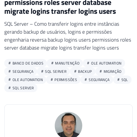
permissions roles server database
154
            ''dc_operator'',

migrate logins transfer logins users
155
            ''dc_admin'',

156
            ''dc_proxy'',

SQL Server – Como transferir logins entre instâncias
157
            ''MS_DataCollectorInternalUse
gerando backup de usuários, logins e permissões
158
            ''PolicyAdministratorRole'',

engenharia reversa backup logins users permissions roles
159
            ''ServerGroupAdministratorRol
server database migrate logins transfer logins users
160
            ''ServerGroupReaderRole'',

161
            ''##MS_PolicyEventProcessingL
BANCO DE DADOS
MANUTENÇÃO
OLE AUTOMATION
162
            ''##MS_PolicyTsqlExecutionLog
SEGURANÇA
SQL SERVER
BACKUP
MIGRAÇÃO
163
            ''##MS_AgentSigningCertificat
OLE AUTOMATION
PERMISSÕES
SEGURANÇA
SQL
164
            ''UtilityCMRReader'',

165
            ''UtilityIMRWriter'',

SQL SERVER
166
            ''UtilityIMRReader'',

167
            ''db_owner'',

168
            ''db_accessadmin'',

169
            ''db_securityadmin'',

170
            ''db_ddladmin'',

171
            ''db_backupoperator'',
