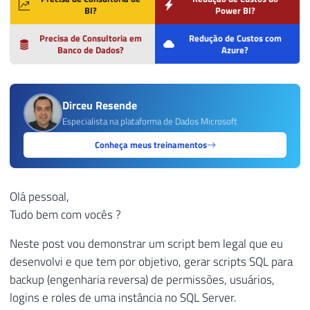
BI?
Power BI?
Precisa de Consultoria em
Redução de Custos com
Banco de Dados?
Azure?
Dirceu Resende
Especialista na plataforma de Dados Microsoft
Conheça meus treinamentos
Olá pessoal,
Tudo bem com vocês ?
Neste post vou demonstrar um script bem legal que eu
desenvolvi e que tem por objetivo, gerar scripts SQL para
backup (engenharia reversa) de permissões, usuários,
logins e roles de uma instância no SQL Server.