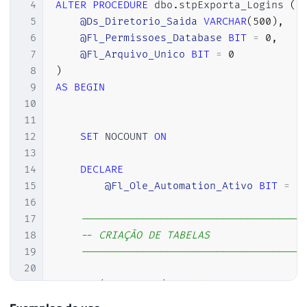
4
ALTER
PROCEDURE
 dbo
.
stpExporta_Logins 
(
5
@Ds_Diretorio_Saida
VARCHAR
(
500
)
,
6
@Fl_Permissoes_Database
BIT
=
0
,
7
@Fl_Arquivo_Unico
BIT
=
0
8
)
9
AS
BEGIN
10
11
12
SET
 NOCOUNT 
ON
13
14
DECLARE
15
@Fl_Ole_Automation_Ativo
BIT
=
(
16
17
------------------------------------
18
-- CRIAÇÃO DE TABELAS
19
------------------------------------
20
21
IF
(
OBJECT_ID
(
'tempdb..#Permissoes_D
22
CREATE
TABLE
[
dbo
]
.
[
#Permissoes_Data