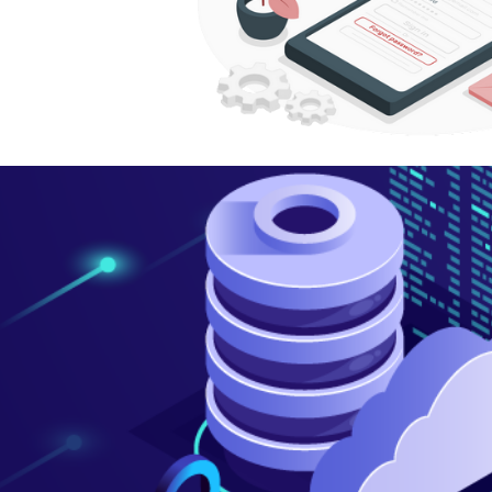
re SQL Database - Como criar 
ins com autenticação SQL e Az
ure AD)
maio de 2022
11 min de leitura