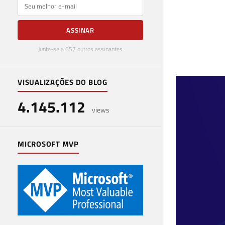
E-mail
ASSINAR
Junte-se a 657 outros assinantes
VISUALIZAÇÕES DO BLOG
Azu
4.145.112
log
views
(Az
MICROSOFT MVP
13 de 