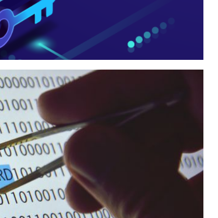
r role securityadmin!
s para virar sysadmin