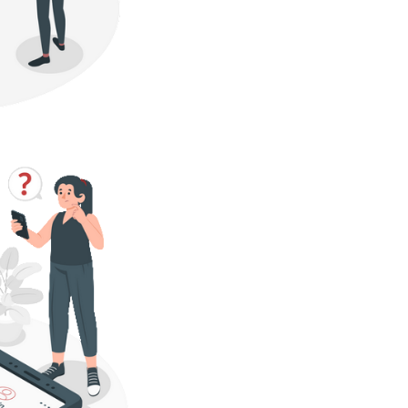
 Expiração de Senha,
queio de Login após N