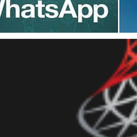
o utilizar Whatsapp e Teleg
tar invasões ou vazamentos d
julho de 2019
13 min de leitura