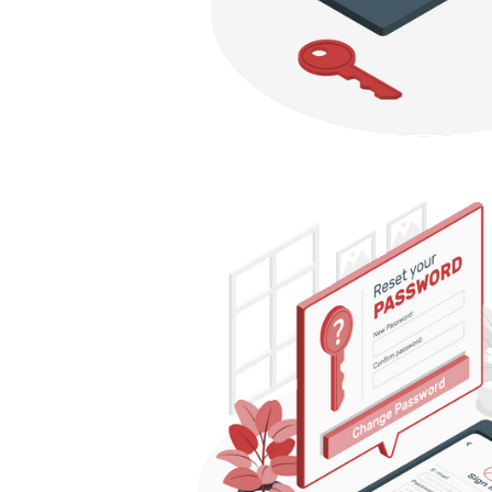
 Server - Políticas de Senhas,
ca de Senha Obrigatória e Blo
tativas
maio de 2022
11 min de leitura