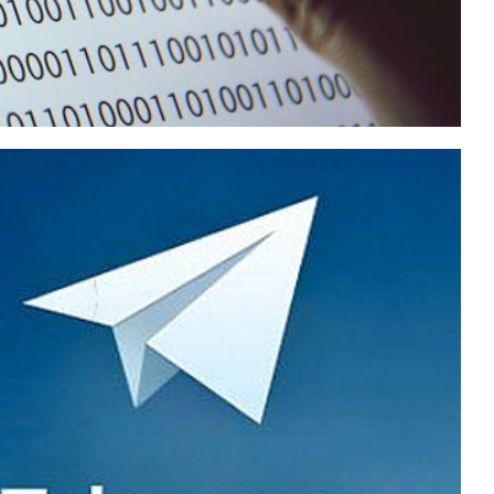
has com as funções de
TBYPASSPHRASE e