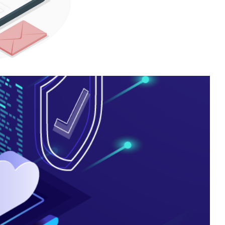
e gerenciar usuários e
ure Active Directory