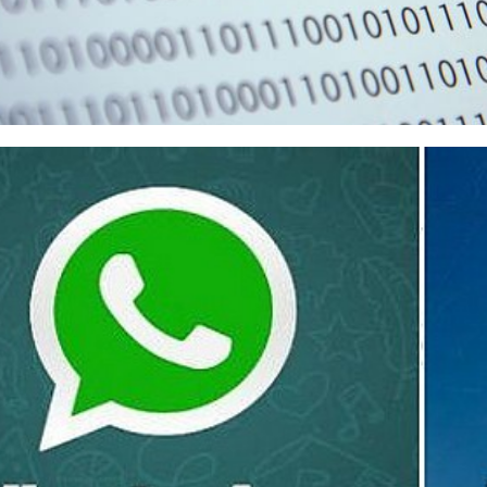
 Server - Criptografando sen
ptografia simétrica ENCRYP
CRYPTBYPASSPHRASE
dezembro de 2019
13 min de leitura