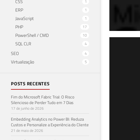
CSS
1
ERP
1
JavaScript
1
PHP
17
PowerShell / CMD
10
SQL
SQL CLR
4
SEO
4
col
Virtualização
5
14 de 
POSTS RECENTES
Fim do Microsoft Fabric Trial: O Risco
Silencioso de Perder Tudo em 7 Dias
17 de junho de 2026
Embedding Analytics no Power BI: Reduza
Custos e Personalize a Experiência do Cliente
21 de maio de 2026