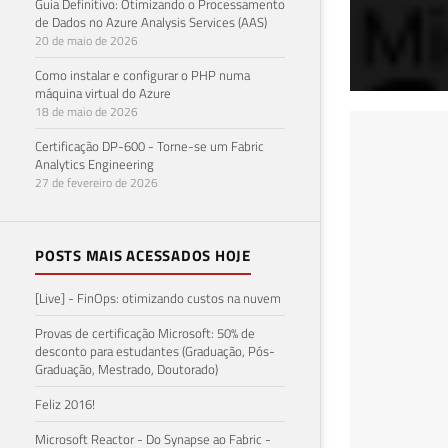
Guia Definitivo: Otimizando o Processamento
de Dados no Azure Analysis Services (AAS)
20 de maio de 2026
Como instalar e configurar o PHP numa
máquina virtual do Azure
18 de maio de 2026
stp
Certificação DP-600 - Torne-se um Fabric
Analytics Engineering
che
27 de fevereiro de 2026
23 de 
POSTS MAIS ACESSADOS HOJE
[Live] - FinOps: otimizando custos na nuvem
Provas de certificação Microsoft: 50% de
desconto para estudantes (Graduação, Pós-
Graduação, Mestrado, Doutorado)
Feliz 2016!
Microsoft Reactor - Do Synapse ao Fabric -