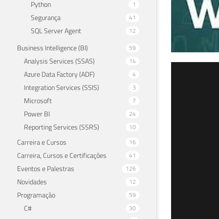
Python
1
Segurança
41
SQL Server Agent
12
Business Intelligence (BI)
59
Analysis Services (SSAS)
14
Com
Azure Data Factory (ADF)
4
Integration Services (SSIS)
3
evi
Microsoft
7
Power BI
24
28 de 
Reporting Services (SSRS)
10
Carreira e Cursos
16
Carreira, Cursos e Certificações
41
Eventos e Palestras
126
Novidades
12
Programação
59
C#
30