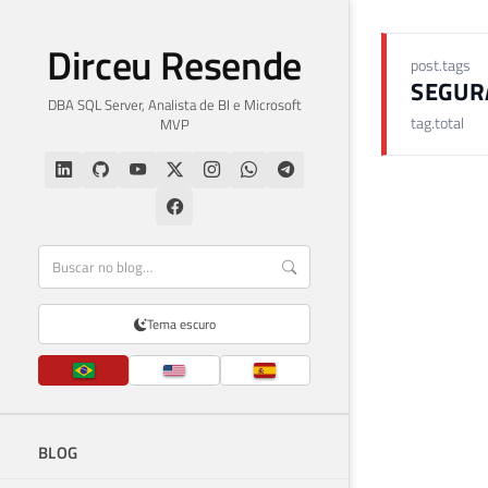
Dirceu Resende
post.tags
SEGUR
DBA SQL Server, Analista de BI e Microsoft
tag.total
MVP
Tema escuro
BLOG