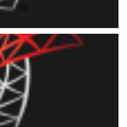
 em determinadas
ity (CLS)