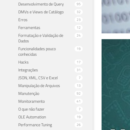
Desenvolvimento de Query
95
DMVs e Views de Catálogo
32
Erros
23
Ferramentas
12
Formatação e Validação de
24
Dados
SQL
Funcionalidades pouco
19
conhecidas
cri
Hacks
17
DE
Integrações
31
JSON, XML, CSV e Excel
7
26 de 
Manipulação de Arquivos
13
Manutenção
92
Monitoramento
41
O que não fazer
7
OLE Automation
19
Performance Tuning
26