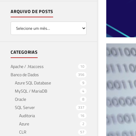
ARQUIVO DE POSTS
SQL
CATEGORIAS
Uti
Apache / .htaccess
10
Banco de Dados
356
18 de a
Azure SQL Database
9
MySQL / MariaDB
4
Oracle
8
SQL Server
337
Auditoria
16
Azure
2
CLR
57