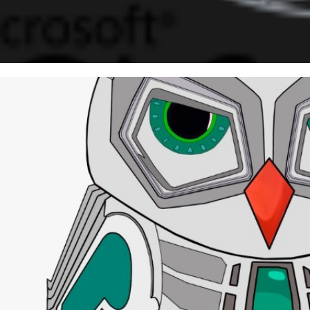
Security_Checklist - Best prac
cklist for SQL Server
junho de 2019
3 min de leitura