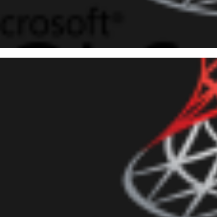
 Server - Evitando consultas
unas com o Column Level Secur
julho de 2019
6 min de leitura