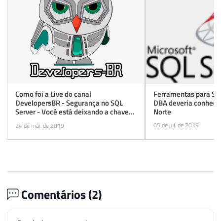
Ferramentas para SQL
Como foi a Live do canal
DBA deveria conhecer
DevelopersBR - Segurança no SQL
Norte
Server - Você está deixando a chave
embaixo do tapete?
05 de jul. de 2019
24 de mai. de 2019
Comentários (
2
)