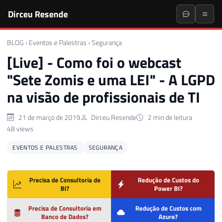
Dirceu Resende
BLOG
›
Eventos e Palestras
›
Segurança
[Live] - Como foi o webcast
"Sete Zomis e uma LEI" - A LGPD
na visão de profissionais de TI
21 de março de 2019
Dirceu Resende
2 min de leitura
48 views
EVENTOS E PALESTRAS
SEGURANÇA
Precisa de Consultoria de
Redução de Custos do
BI?
Power BI?
Precisa de Consultoria em
Redução de Custos com
Banco de Dados?
Azure?