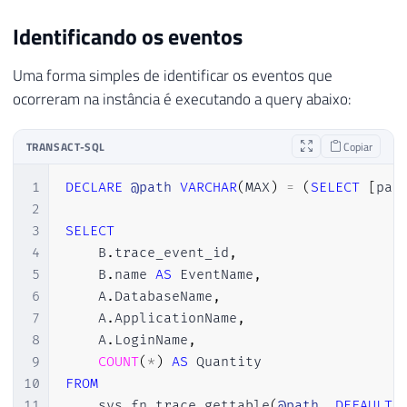
Identificando os eventos
Uma forma simples de identificar os eventos que
ocorreram na instância é executando a query abaixo:
TRANSACT-SQL
Copiar
1
DECLARE
@path
VARCHAR
(
MAX
)
=
(
SELECT
[
pat
2
3
SELECT
4
    B
.
trace_event_id
,
5
    B
.
name 
AS
 EventName
,
6
    A
.
DatabaseName
,
7
    A
.
ApplicationName
,
8
    A
.
LoginName
,
9
COUNT
(
*
)
AS
10
FROM
11
    sys
.
fn_trace_gettable
(
@path
,
DEFAULT
)
 