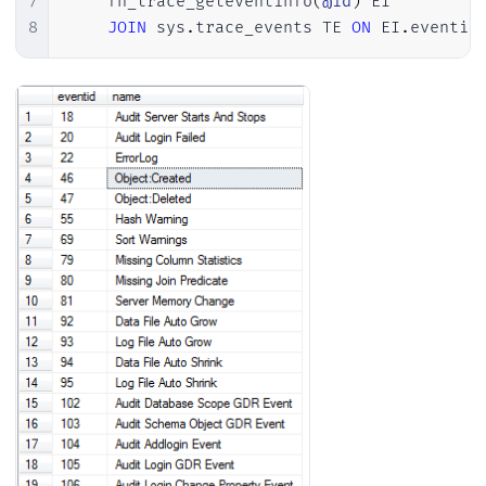
7
    fn_trace_geteventinfo
(
@id
)
 EI

8
JOIN
 sys
.
trace_events TE 
ON
 EI
.
eventid