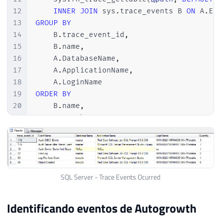
12
INNER
JOIN
 sys
.
trace_events B 
ON
 A
.
Ev
13
GROUP
BY
14
    B
.
trace_event_id
,
15
    B
.
name
,
16
    A
.
DatabaseName
,
17
    A
.
ApplicationName
,
18
    A
.
19
ORDER
BY
20
    B
.
name
,
21
    A
.
DatabaseName
,
22
    A
.
ApplicationName
,
23
    A
.
LoginName
SQL Server - Trace Events Ocurred
Identificando eventos de Autogrowth