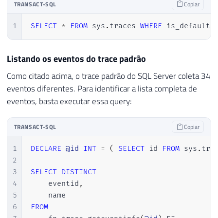
TRANSACT-SQL
Copiar
1
SELECT
*
FROM
 sys
.
traces 
WHERE
 is_default 
Listando os eventos do trace padrão
Como citado acima, o trace padrão do SQL Server coleta 34
eventos diferentes. Para identificar a lista completa de
eventos, basta executar essa query:
TRANSACT-SQL
Copiar
1
DECLARE
@id
INT
=
(
SELECT
 id 
FROM
 sys
.
tra
2
3
SELECT
DISTINCT
4
    eventid
,
5
6
FROM