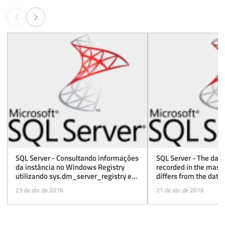
SQL Server - Consultando informações
SQL Server - The dat
da instância no Windows Registry
recorded in the mast
utilizando sys.dm_server_registry e
differs from the dat
xp_instance_regread
recorded in database
23 de abr. de 2016
21 de abr. de 2016