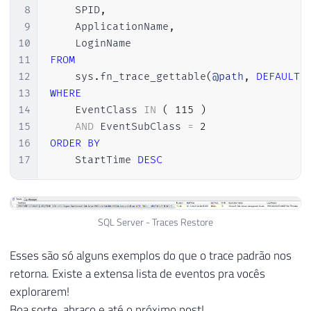
8
    SPID
,
9
    ApplicationName
,
10
11
FROM
12
    sys
.
fn_trace_gettable
(
@path
,
DEFAULT
)
13
WHERE
14
    EventClass 
IN
(
115
)
15
AND
 EventSubClass 
=
2
16
ORDER
BY
17
    StartTime 
DESC
SQL Server - Traces Restore
Esses são só alguns exemplos do que o trace padrão nos
retorna. Existe a extensa lista de eventos pra vocês
explorarem!
Boa sorte, abraço e até o próximo post!