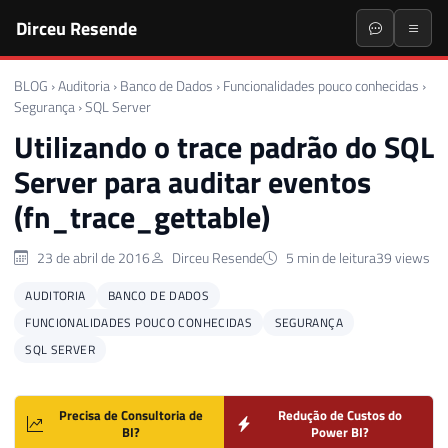
Dirceu Resende
BLOG
›
Auditoria
›
Banco de Dados
›
Funcionalidades pouco conhecidas
›
Segurança
›
SQL Server
Utilizando o trace padrão do SQL
Server para auditar eventos
(fn_trace_gettable)
23 de abril de 2016
Dirceu Resende
5 min de leitura
39 views
AUDITORIA
BANCO DE DADOS
FUNCIONALIDADES POUCO CONHECIDAS
SEGURANÇA
SQL SERVER
Precisa de Consultoria de
Redução de Custos do
BI?
Power BI?