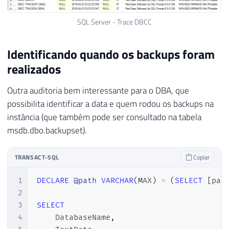
SQL Server - Trace DBCC
Identificando quando os backups foram
realizados
Outra auditoria bem interessante para o DBA, que
possibilita identificar a data e quem rodou os backups na
instância (que também pode ser consultado na tabela
msdb.dbo.backupset).
TRANSACT-SQL
Copiar
1
DECLARE
@path
VARCHAR
(
MAX
)
=
(
SELECT
[
pat
2
3
SELECT
4
    DatabaseName
,