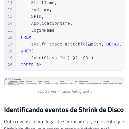
11
    StartTime
,
12
    EndTime
,
13
    SPID
,
14
    ApplicationName
,
15
16
FROM
17
    sys
.
fn_trace_gettable
(
@path
,
DEFAULT
)
18
WHERE
19
    EventClass 
IN
(
92
,
93
)
20
ORDER
BY
21
    StartTime 
DESC
SQL Server - Traces Autogrowth
Identificando eventos de Shrink de Disco
Outro evento muito legal de ser monitorar, é o evento que
Shrink de disco, que ocorre quando o database está