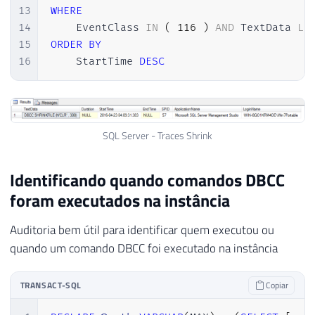
13
WHERE
14
    EventClass 
IN
(
116
)
AND
 TextData 
LI
15
ORDER
BY
16
    StartTime 
DESC
SQL Server - Traces Shrink
Identificando quando comandos DBCC
foram executados na instância
Auditoria bem útil para identificar quem executou ou
quando um comando DBCC foi executado na instância
TRANSACT-SQL
Copiar