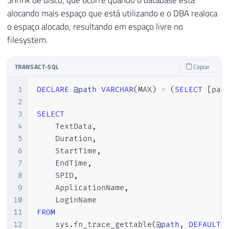
alocando mais espaço que está utilizando e o DBA realoca
o espaço alocado, resultando em espaço livre no
filesystem.
TRANSACT-SQL
Copiar
1
DECLARE
@path
VARCHAR
(
MAX
)
=
(
SELECT
[
pat
2
3
SELECT
4
    TextData
,
5
    Duration
,
6
    StartTime
,
7
    EndTime
,
8
    SPID
,
9
    ApplicationName
,
10
11
FROM
12
    sys
.
fn_trace_gettable
(
@path
,
DEFAULT
)