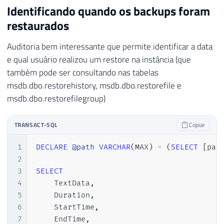
Identificando quando os backups foram
restaurados
Auditoria bem interessante que permite identificar a data
e qual usuário realizou um restore na instância (que
também pode ser consultando nas tabelas
msdb.dbo.restorehistory, msdb.dbo.restorefile e
msdb.dbo.restorefilegroup)
TRANSACT-SQL
Copiar
1
DECLARE
@path
VARCHAR
(
MAX
)
=
(
SELECT
[
pat
2
3
SELECT
4
    TextData
,
5
    Duration
,
6
    StartTime
,
7
    EndTime
,