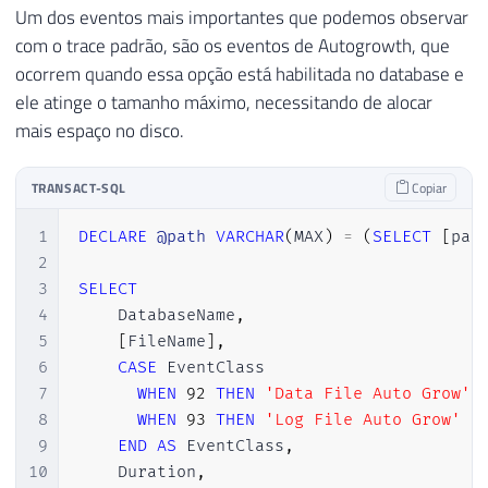
Um dos eventos mais importantes que podemos observar
com o trace padrão, são os eventos de Autogrowth, que
ocorrem quando essa opção está habilitada no database e
ele atinge o tamanho máximo, necessitando de alocar
mais espaço no disco.
TRANSACT-SQL
Copiar
1
DECLARE
@path
VARCHAR
(
MAX
)
=
(
SELECT
[
pat
2
3
SELECT
4
    DatabaseName
,
5
[
FileName
]
,
6
CASE
 EventClass

7
WHEN
92
THEN
'Data File Auto Grow'
8
WHEN
93
THEN
'Log File Auto Grow'
9
END
AS
 EventClass
,
10
    Duration
,