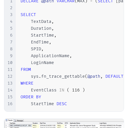
1
DECLARE
@path
VARCHAR
(
MAX
)
=
(
SELECT
[
pat
2
3
SELECT
4
    TextData
,
5
    Duration
,
6
    StartTime
,
7
    EndTime
,
8
    SPID
,
9
    ApplicationName
,
10
11
FROM
12
    sys
.
fn_trace_gettable
(
@path
,
DEFAULT
)
13
WHERE
14
    EventClass 
IN
(
116
)
15
ORDER
BY
16
    StartTime 
DESC