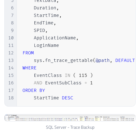
5
    TextData
,
6
    Duration
,
7
    StartTime
,
8
    EndTime
,
9
    SPID
,
10
    ApplicationName
,
11
12
FROM
13
    sys
.
fn_trace_gettable
(
@path
,
DEFAULT
)
14
WHERE
15
    EventClass 
IN
(
115
)
16
AND
 EventSubClass 
=
1
17
ORDER
BY
18
    StartTime 
DESC
SQL Server - Trace Backup