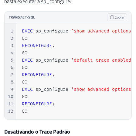
basta executar a sp_configure:
TRANSACT-SQL
Copiar
1
EXEC
 sp_configure 
'show advanced options'
2
3
RECONFIGURE
;
4
5
EXEC
 sp_configure 
'default trace enabled'
6
7
RECONFIGURE
;
8
9
EXEC
 sp_configure 
'show advanced options'
10
11
RECONFIGURE
;
12
GO
Desativando o Trace Padrão