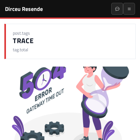
Dirceu Resende
post.tags
TRACE
tag.total