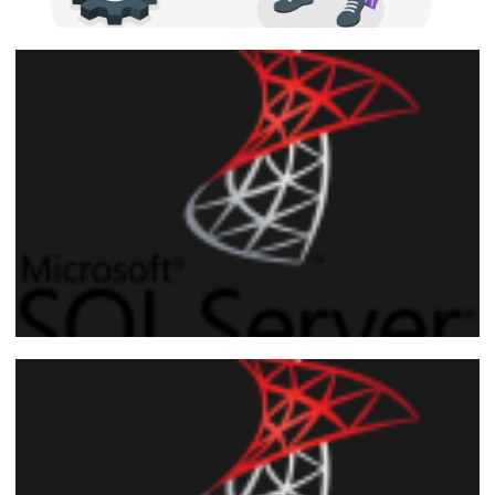
SQL Server - Como identificar timeout ou
conexões interrompidas utilizando
Extended Events (XE) ou SQL Profiler
(Trace)
29 de setembro de 2021
12 min de leitura
SQL Server - Como identificar e coletar
informações de consultas demoradas
utilizando Trace (SQL Server Profiler)
30 de setembro de 2017
5 min de leitura