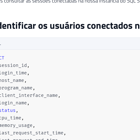
consultar as sessões conectadas na nossa instância do SQL S
entificar os usuários conectados n
L
CT
session_id
,
login_time
,
host_name
,
program_name
,
client_interface_name
,
login_name
,
status
,
cpu_time
,
memory_usage
,
last_request_start_time
,