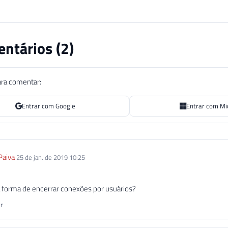
ntários (
2
)
ara comentar:
Entrar com Google
Entrar com Mi
Paiva
25 de jan. de 2019 10:25
forma de encerrar conexões por usuários?
r