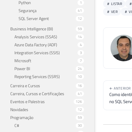
Python
1
LISTAR
Segurança
41
VER
VI
SQL Server Agent
12
Business Intelligence (BI)
59
Analysis Services (SSAS)
14
Azure Data Factory (ADF)
4
Integration Services (SSIS)
3
Microsoft
7
Power BI
24
Reporting Services (SSRS)
10
Carreira e Cursos
16
← ANTERIOR
Carreira, Cursos e Certificações
41
Como identi
no SQL Serv
Eventos e Palestras
126
Novidades
12
Programação
59
C#
30