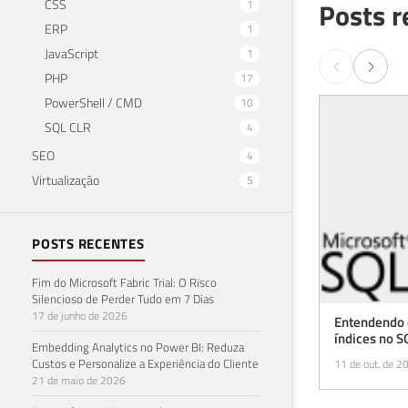
CSS
Posts r
1
ERP
1
JavaScript
1
PHP
17
PowerShell / CMD
10
SQL CLR
4
SEO
4
Virtualização
5
POSTS RECENTES
Fim do Microsoft Fabric Trial: O Risco
Silencioso de Perder Tudo em 7 Dias
17 de junho de 2026
Entendendo 
índices no S
Embedding Analytics no Power BI: Reduza
Custos e Personalize a Experiência do Cliente
11 de out. de 2
21 de maio de 2026