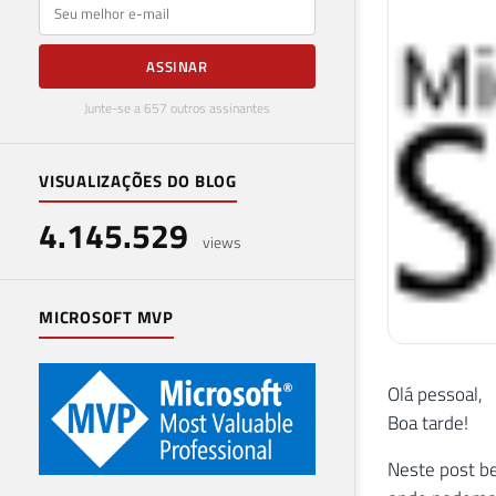
E-mail
ASSINAR
Junte-se a 657 outros assinantes
VISUALIZAÇÕES DO BLOG
4.145.529
views
MICROSOFT MVP
Olá pessoal,
Boa tarde!
Neste post be