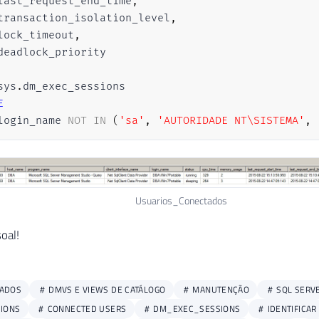
last_request_end_time
,
transaction_isolation_level
,
lock_timeout
,
sys
.
E
login_name 
NOT
IN
(
'sa'
,
'AUTORIDADE NT\SISTEMA'
,
Usuarios_Conectados
soal!
DADOS
DMVS E VIEWS DE CATÁLOGO
MANUTENÇÃO
SQL SERV
SIONS
CONNECTED USERS
DM_EXEC_SESSIONS
IDENTIFICAR