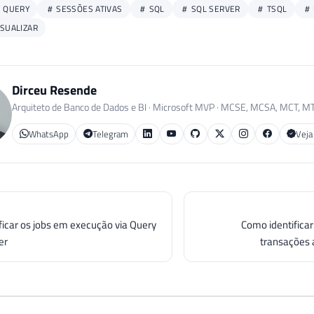
QUERY
SESSÕES ATIVAS
SQL
SQL SERVER
TSQL
SUALIZAR
Dirceu Resende
Arquiteto de Banco de Dados e BI · Microsoft MVP · MCSE, MCSA, MCT, M
WhatsApp
Telegram
Veja
ficar os jobs em execução via Query
Como identifica
er
transações 