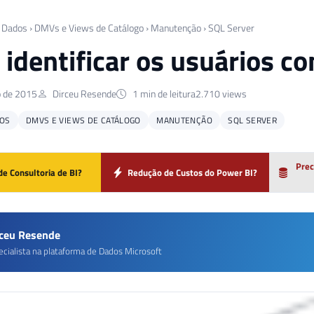
 Dados
›
DMVs e Views de Catálogo
›
Manutenção
›
SQL Server
identificar os usuários c
o de 2015
Dirceu Resende
1 min de leitura
2.710 views
OS
DMVS E VIEWS DE CATÁLOGO
MANUTENÇÃO
SQL SERVER
Prec
de Consultoria de BI?
Redução de Custos do Power BI?
rceu Resende
ecialista na plataforma de Dados Microsoft