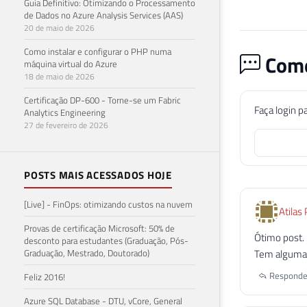
Guia Definitivo: Otimizando o Processamento
de Dados no Azure Analysis Services (AAS)
20 de maio de 2026
Como instalar e configurar o PHP numa
Come
máquina virtual do Azure
18 de maio de 2026
Certificação DP-600 - Torne-se um Fabric
Faça login p
Analytics Engineering
27 de fevereiro de 2026
POSTS MAIS ACESSADOS HOJE
[Live] - FinOps: otimizando custos na nuvem
Atilas 
Provas de certificação Microsoft: 50% de
Ótimo post.
desconto para estudantes (Graduação, Pós-
Graduação, Mestrado, Doutorado)
Tem alguma 
Responde
Feliz 2016!
Azure SQL Database - DTU, vCore, General