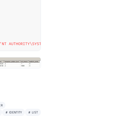
'NT AUTHORITY\SYSTEM'
)
ER
IDENTITY
LIST