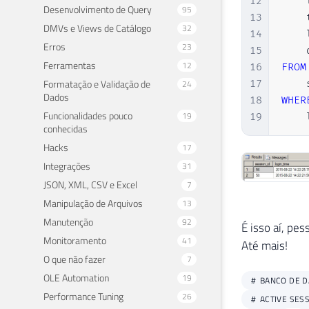
12
    
Desenvolvimento de Query
95
13
    
DMVs e Views de Catálogo
32
14
    
Erros
23
15
Ferramentas
12
16
FROM
Formatação e Validação de
24
17
    
Dados
18
WHER
Funcionalidades pouco
19
19
    
conhecidas
Hacks
17
Integrações
31
JSON, XML, CSV e Excel
7
Manipulação de Arquivos
13
Manutenção
92
É isso aí, pes
Monitoramento
41
Até mais!
O que não fazer
7
OLE Automation
19
BANCO DE 
Performance Tuning
26
ACTIVE SES