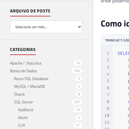
onde podemos 
ARQUIVO DE POSTS
Como id
TRANSACT-SQ
CATEGORIAS
1
SELE
2
    
Apache / .htaccess
10
3
    
Banco de Dados
356
4
    
Azure SQL Database
9
5
    
MySQL / MariaDB
4
6
    
Oracle
8
7
    
SQL Server
337
8
9
    
Auditoria
16
10
    
Azure
2
11
    
CLR
57