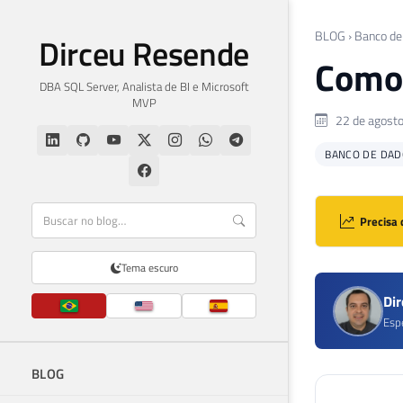
BLOG
›
Banco de
Dirceu Resende
Como 
DBA SQL Server, Analista de BI e Microsoft
MVP
22 de agost
BANCO DE DAD
Precisa 
Tema escuro
Di
Esp
BLOG