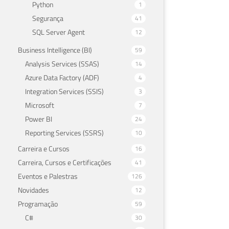
Python
1
Segurança
41
SQL Server Agent
12
Business Intelligence (BI)
59
Analysis Services (SSAS)
14
Azure Data Factory (ADF)
4
Integration Services (SSIS)
3
Microsoft
7
Power BI
24
Reporting Services (SSRS)
10
Carreira e Cursos
16
Carreira, Cursos e Certificações
41
Eventos e Palestras
126
Novidades
12
Programação
59
C#
30