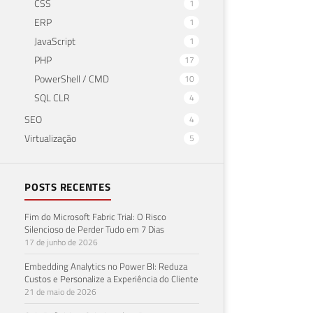
CSS
1
ERP
1
JavaScript
1
PHP
17
PowerShell / CMD
10
SQL CLR
4
SEO
4
Virtualização
5
POSTS RECENTES
Fim do Microsoft Fabric Trial: O Risco
Silencioso de Perder Tudo em 7 Dias
17 de junho de 2026
Embedding Analytics no Power BI: Reduza
Custos e Personalize a Experiência do Cliente
21 de maio de 2026