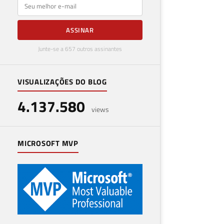
E-mail
ASSINAR
Junte-se a 657 outros assinantes
VISUALIZAÇÕES DO BLOG
4.137.580
views
MICROSOFT MVP