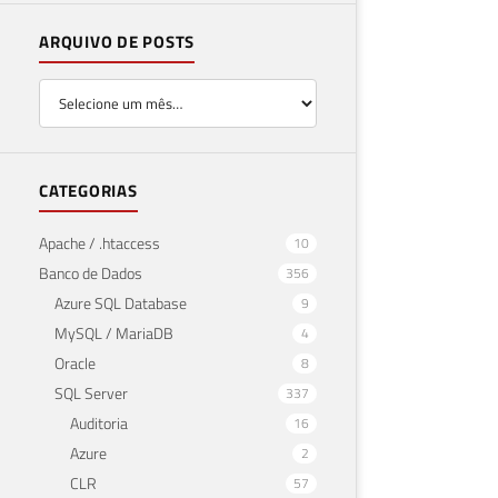
ARQUIVO DE POSTS
CATEGORIAS
Apache / .htaccess
10
Banco de Dados
356
Azure SQL Database
9
MySQL / MariaDB
4
Oracle
8
SQL Server
337
Auditoria
16
Azure
2
CLR
57