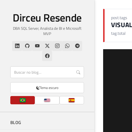
Dirceu Resende
post.tags
VISUA
DBA SQL Server, Analista de BI e Microsoft
tag.total
MVP
Tema escuro
BLOG