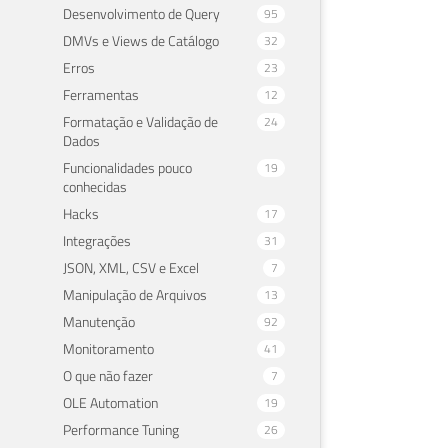
Desenvolvimento de Query
95
DMVs e Views de Catálogo
32
Erros
23
Ferramentas
12
Formatação e Validação de
24
Dados
Funcionalidades pouco
19
conhecidas
Hacks
17
Integrações
31
JSON, XML, CSV e Excel
7
Manipulação de Arquivos
13
Manutenção
92
Monitoramento
41
O que não fazer
7
OLE Automation
19
Performance Tuning
26