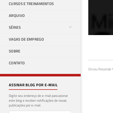
CURSOS E TREINAMENTOS
ARQUIVO
SÉRIES
VAGAS DE EMPREGO
Com
SOBRE
22 de 
CONTATO
Dirceu Resende ©
ASSINAR BLOG POR E-MAIL
Digite seu endereço de e-mail para assinar
este blog e receber notificações de novas
publicações por e-mail.