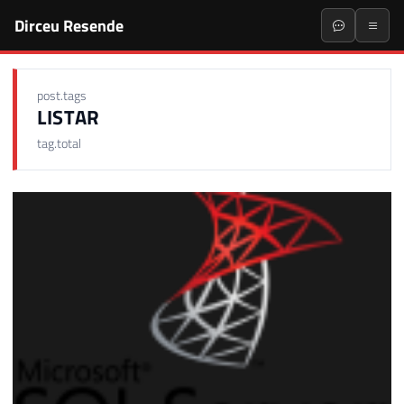
Dirceu Resende
post.tags
LISTAR
tag.total