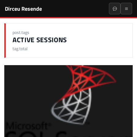
Dirceu Resende
post.tags
ACTIVE SESSIONS
tag.total