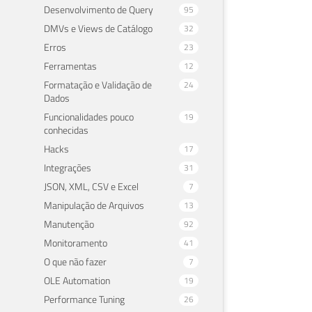
Desenvolvimento de Query
95
DMVs e Views de Catálogo
32
Erros
23
Ferramentas
12
Formatação e Validação de
24
Dados
Funcionalidades pouco
19
conhecidas
Hacks
17
Integrações
31
JSON, XML, CSV e Excel
7
Manipulação de Arquivos
13
Manutenção
92
Monitoramento
41
O que não fazer
7
OLE Automation
19
Performance Tuning
26