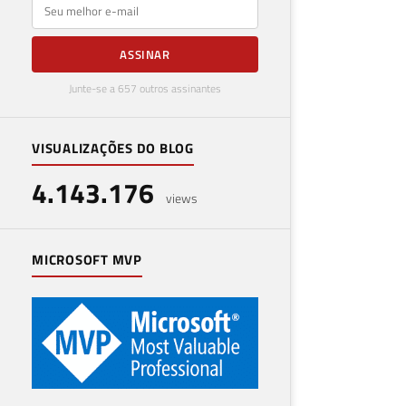
E-mail
ASSINAR
Junte-se a 657 outros assinantes
VISUALIZAÇÕES DO BLOG
4.143.176
views
MICROSOFT MVP