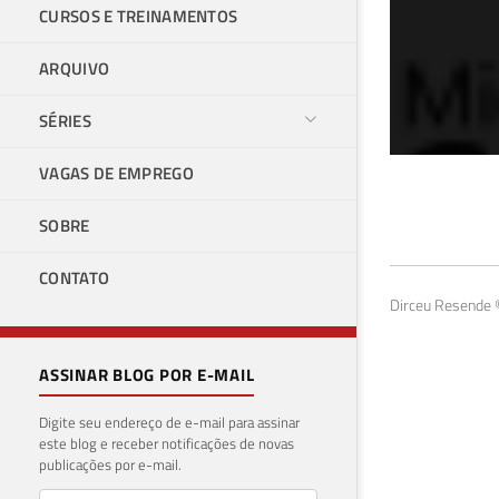
CURSOS E TREINAMENTOS
ARQUIVO
SÉRIES
VAGAS DE EMPREGO
Com
SOBRE
22 de 
CONTATO
Dirceu Resende ©
ASSINAR BLOG POR E-MAIL
Digite seu endereço de e-mail para assinar
este blog e receber notificações de novas
publicações por e-mail.