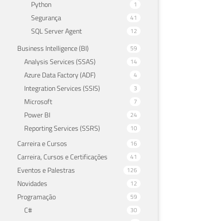
Python
1
Segurança
41
SQL Server Agent
12
Business Intelligence (BI)
59
Analysis Services (SSAS)
14
Azure Data Factory (ADF)
4
Integration Services (SSIS)
3
Microsoft
7
Power BI
24
Reporting Services (SSRS)
10
Carreira e Cursos
16
Carreira, Cursos e Certificações
41
Eventos e Palestras
126
Novidades
12
Programação
59
C#
30