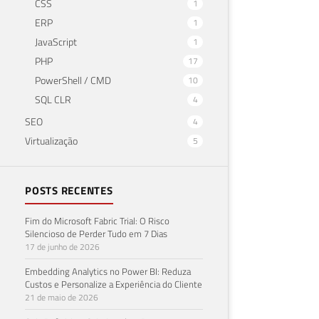
CSS
1
ERP
1
JavaScript
1
PHP
17
PowerShell / CMD
10
SQL CLR
4
SEO
4
Virtualização
5
POSTS RECENTES
Fim do Microsoft Fabric Trial: O Risco
Silencioso de Perder Tudo em 7 Dias
17 de junho de 2026
Embedding Analytics no Power BI: Reduza
Custos e Personalize a Experiência do Cliente
21 de maio de 2026