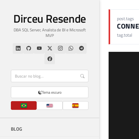
Dirceu Resende
post.tags
CONNE
DBA SQL Server, Analista de BI e Microsoft
tag.total
MVP
Tema escuro
BLOG