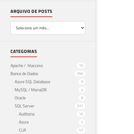
ARQUIVO DE POSTS
CATEGORIAS
Apache / .htaccess
10
Banco de Dados
356
Azure SQL Database
9
MySQL / MariaDB
4
Oracle
8
SQL Server
337
Auditoria
16
Azure
2
CLR
57