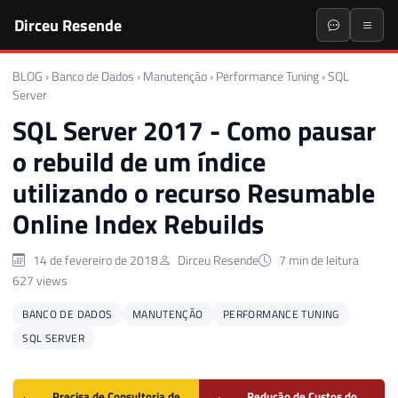
Dirceu Resende
BLOG
›
Banco de Dados
›
Manutenção
›
Performance Tuning
›
SQL
Server
SQL Server 2017 - Como pausar
o rebuild de um índice
utilizando o recurso Resumable
Online Index Rebuilds
14 de fevereiro de 2018
Dirceu Resende
7 min de leitura
627 views
BANCO DE DADOS
MANUTENÇÃO
PERFORMANCE TUNING
SQL SERVER
Precisa de Consultoria de
Redução de Custos do