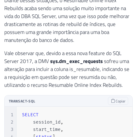
Diante dessas situações, o Resumable Online Index
Rebuilds acaba sendo uma solução muito importante na
vida do DBA SQL Server, uma vez que isso pode melhorar
drasticamente as rotinas de rebuild de índices, que
possuem uma grande importância para uma boa
manutenção do banco de dados.
Vale observar que, devido a essa nova feature do SQL
Server 2017, a DMV
sys.dm_exec_requests
sofreu uma
alteração para incluir a coluna is_resumable, indicando se
a requisição em questão pode ser resumida ou não,
utilizando o recurso Resumable Online Index Rebuilds.
TRANSACT-SQL
Copiar
1
SELECT
2
    session_id
,
3
    start_time
,
4
[
status
]
,