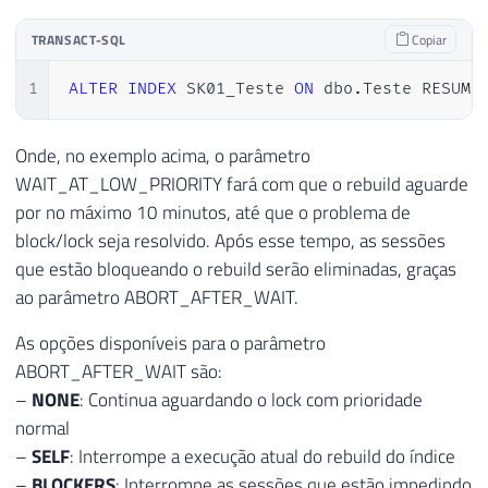
TRANSACT-SQL
Copiar
1
ALTER
INDEX
 SK01_Teste 
ON
 dbo
.
Teste RESUME
Onde, no exemplo acima, o parâmetro
WAIT_AT_LOW_PRIORITY fará com que o rebuild aguarde
por no máximo 10 minutos, até que o problema de
block/lock seja resolvido. Após esse tempo, as sessões
que estão bloqueando o rebuild serão eliminadas, graças
ao parâmetro ABORT_AFTER_WAIT.
As opções disponíveis para o parâmetro
ABORT_AFTER_WAIT são:
–
NONE
: Continua aguardando o lock com prioridade
normal
–
SELF
: Interrompe a execução atual do rebuild do índice
–
BLOCKERS
: Interrompe as sessões que estão impedindo