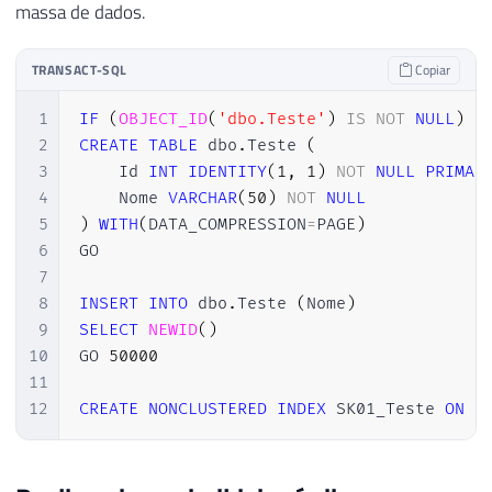
massa de dados.
TRANSACT-SQL
Copiar
1
IF
(
OBJECT_ID
(
'dbo.Teste'
)
IS
NOT
NULL
)
D
2
CREATE
TABLE
 dbo
.
Teste 
(
3
    Id 
INT
IDENTITY
(
1
,
1
)
NOT
NULL
PRIMAR
4
    Nome 
VARCHAR
(
50
)
NOT
NULL
5
)
WITH
(
DATA_COMPRESSION
=
PAGE
)
6
GO

7
8
INSERT
INTO
 dbo
.
Teste 
(
Nome
)
9
SELECT
NEWID
(
)
10
GO 
50000
11
12
CREATE
NONCLUSTERED
INDEX
 SK01_Teste 
ON
 d