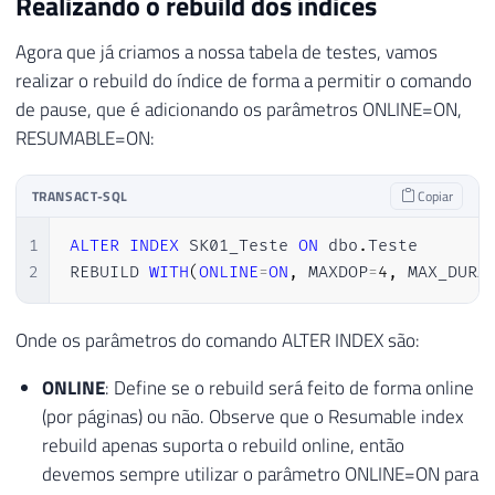
Realizando o rebuild dos índices
Agora que já criamos a nossa tabela de testes, vamos
realizar o rebuild do índice de forma a permitir o comando
de pause, que é adicionando os parâmetros ONLINE=ON,
RESUMABLE=ON:
TRANSACT-SQL
Copiar
1
ALTER
INDEX
 SK01_Teste 
ON
 dbo
.
Teste 

2
REBUILD 
WITH
(
ONLINE
=
ON
,
 MAXDOP
=
4
,
 MAX_DURA
Onde os parâmetros do comando ALTER INDEX são:
ONLINE
: Define se o rebuild será feito de forma online
(por páginas) ou não. Observe que o Resumable index
rebuild apenas suporta o rebuild online, então
devemos sempre utilizar o parâmetro ONLINE=ON para