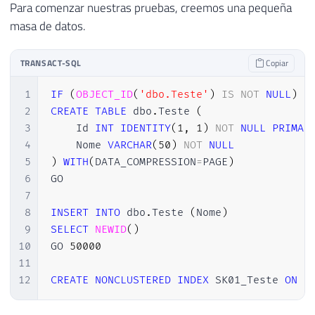
Para comenzar nuestras pruebas, creemos una pequeña
masa de datos.
TRANSACT-SQL
Copiar
1
IF
(
OBJECT_ID
(
'dbo.Teste'
)
IS
NOT
NULL
)
D
2
CREATE
TABLE
 dbo
.
Teste 
(
3
    Id 
INT
IDENTITY
(
1
,
1
)
NOT
NULL
PRIMAR
4
    Nome 
VARCHAR
(
50
)
NOT
NULL
5
)
WITH
(
DATA_COMPRESSION
=
PAGE
)
6
GO

7
8
INSERT
INTO
 dbo
.
Teste 
(
Nome
)
9
SELECT
NEWID
(
)
10
GO 
50000
11
12
CREATE
NONCLUSTERED
INDEX
 SK01_Teste 
ON
 d