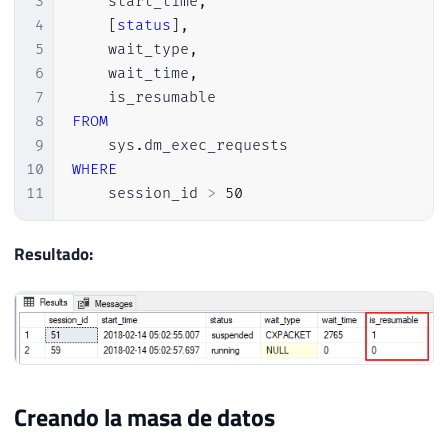
3
    start_time
,
4
[
status
]
,
5
    wait_type
,
6
    wait_time
,
7
8
FROM
9
    sys
.
10
WHERE
11
    session_id 
>
50
Resultado:
Creando la masa de datos