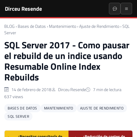
Dirceu Resende
BLOG
›
Bases de Datos
›
Mantenimiento
›
Ajuste de Rendimiento
›
SQL
Server
SQL Server 2017 - Como pausar
el rebuild de un indice usando
Resumable Online Index
Rebuilds
14 de febrero de 2018
Dirceu Resende
7 min de lectura
637 views
BASES DE DATOS
MANTENIMIENTO
AJUSTE DE RENDIMIENTO
SQL SERVER
¿Necesitas consultoría de
¿Reducción de costes de