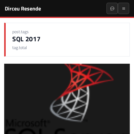
Dirceu Resende
post.tags
SQL 2017
tag.total