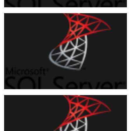
SQL Server - Como fazer uma integração
do banco de dados com o Slack e enviar
mensagens utilizando Python e
sp_execute_external_script
15 de julho de 2018
8 min de leitura
SQL Server 2017 - Como pausar o rebuild
de um índice utilizando o recurso
Resumable Online Index Rebuilds
14 de fevereiro de 2018
7 min de leitura