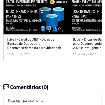
[Live] - Canal dotNET - Dicas de
[Live] - Dicas de Ba
Bancos de Dados para
para Desenvolvedores
Desenvolvedores #09: Novidades do
2025 e Inteligência Art
SQL Server 2025
edição
26 de mai. de 2025
26 de mai. de 2025
Comentários (
0
)
Faça login para comentar: