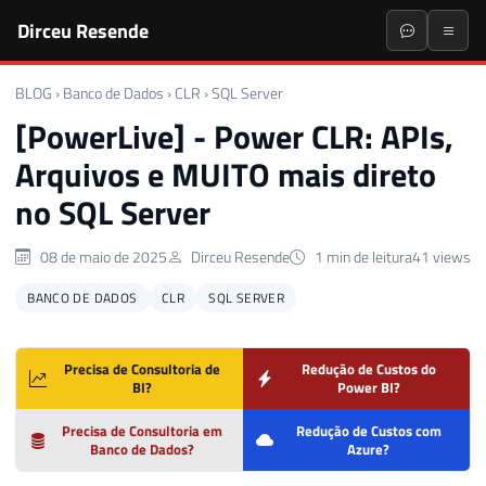
Dirceu Resende
BLOG
›
Banco de Dados
›
CLR
›
SQL Server
[PowerLive] - Power CLR: APIs,
Arquivos e MUITO mais direto
no SQL Server
08 de maio de 2025
Dirceu Resende
1 min de leitura
41 views
BANCO DE DADOS
CLR
SQL SERVER
Precisa de Consultoria de
Redução de Custos do
BI?
Power BI?
Precisa de Consultoria em
Redução de Custos com
Banco de Dados?
Azure?