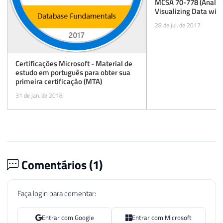
MCSA 70-778 (Analyz
Visualizing Data with
779 (Analyzing and V
28 de jul. de 2017
with Microsoft Excel)
até 15/09/2017
Certificações Microsoft - Material de
estudo em português para obter sua
primeira certificação (MTA)
31 de jan. de 2018
Comentários (
1
)
Faça login para comentar:
Entrar com Google
Entrar com Microsoft