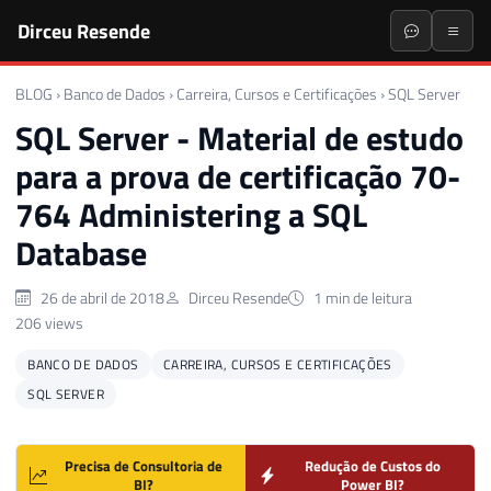
Dirceu Resende
BLOG
›
Banco de Dados
›
Carreira, Cursos e Certificações
›
SQL Server
SQL Server - Material de estudo
para a prova de certificação 70-
764 Administering a SQL
Database
26 de abril de 2018
Dirceu Resende
1 min de leitura
206 views
BANCO DE DADOS
CARREIRA, CURSOS E CERTIFICAÇÕES
SQL SERVER
Precisa de Consultoria de
Redução de Custos do
BI?
Power BI?