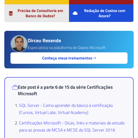
Precisa de Consultoria em
Redução de Custos com
Banco de Dados?
Azure?
Dirceu Resende
Especialista na plataforma de Dados Microsoft
Conheça meus treinamentos
Este post é a parte 6 de 15 da série
Certificações
Microsoft
SQL Server - Como aprender do básico à certificação
(Cursos, Virtual Labs, Virtual Academy)
Certificações Microsoft - Dicas, links e materiais de estudo
para as provas de MCSA e MCSE do SQL Server 2016