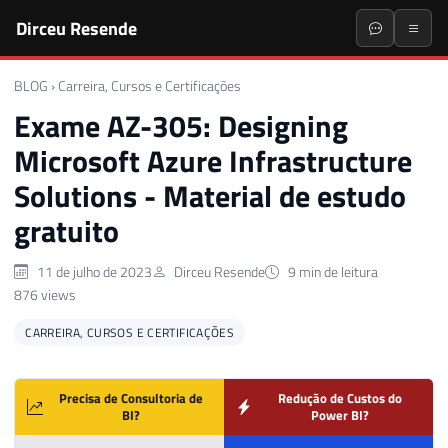
Dirceu Resende
BLOG
›
Carreira, Cursos e Certificações
Exame AZ-305: Designing
Microsoft Azure Infrastructure
Solutions - Material de estudo
gratuito
11 de julho de 2023
Dirceu Resende
9 min de leitura
876 views
CARREIRA, CURSOS E CERTIFICAÇÕES
Precisa de Consultoria de
Redução de Custos do
BI?
Power BI?