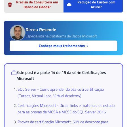
Precisa de Consultoria em
Redução de Custos com
Banco de Dados?
Azure?
Dirceu Resende
Especialista na plataforma de Dados Microsoft
Conheça meus treinamentos
Este post é a parte 14 de 15 da série
Certificações
Microsoft
SQL Server - Como aprender do básico à certificação
(Cursos, Virtual Labs, Virtual Academy)
Certificações Microsoft - Dicas, links e materiais de estudo
para as provas de MCSA e MCSE do SQL Server 2016
Provas de certificação Microsoft: 50% de desconto para