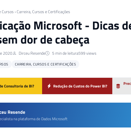
e Cursos
›
Carreira, Cursos e Certificações
ficação Microsoft - Dicas 
sem dor de cabeça
de 2020
Dirceu Resende
5 min de leitura
599 views
URSOS
CARREIRA, CURSOS E CERTIFICAÇÕES
Prec
de Consultoria de BI?
Redução de Custos do Power BI?
rceu Resende
ecialista na plataforma de Dados Microsoft