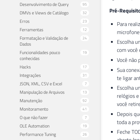
Desenvolvimento de Query
95
Pré-Requisit
DMVs e Views de Catálogo
32
Erros
23
Para reali
Ferramentas
12
microfone
Formatação e Validação de
24
Escolha um
Dados
com você o
Funcionalidades pouco
19
conhecidas
Você não p
Hacks
17
Sua conexã
Integrações
31
te ligar an
JSON, XML, CSV e Excel
7
Escolha u
Manipulação de Arquivos
13
relógios e
Manutenção
92
você retir
Monitoramento
41
Depois qu
O que não fazer
7
toda a pro
OLE Automation
19
Feche TOD
Performance Tuning
26