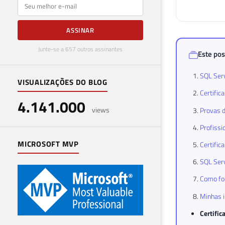
E-mail
ASSINAR
Junte-se a 657 outros assinantes
Este pos
SQL Serv
VISUALIZAÇÕES DO BLOG
Certific
4.141.000
views
Provas d
Profissi
MICROSOFT MVP
Certific
SQL Serv
Como foi
Minhas i
Certific