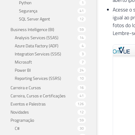
aberto (po
Python
1
Acesse o 
Segurança
41
igual ao p
SQL Server Agent
12
fotos do l
Business Intelligence (BI)
59
Lembre-se 
Analysis Services (SSAS)
14
Azure Data Factory (ADF)
4
Integration Services (SSIS)
3
Microsoft
7
Power BI
24
Reporting Services (SSRS)
10
Carreira e Cursos
16
Carreira, Cursos e Certificações
41
Eventos e Palestras
126
Novidades
12
Programação
59
C#
30