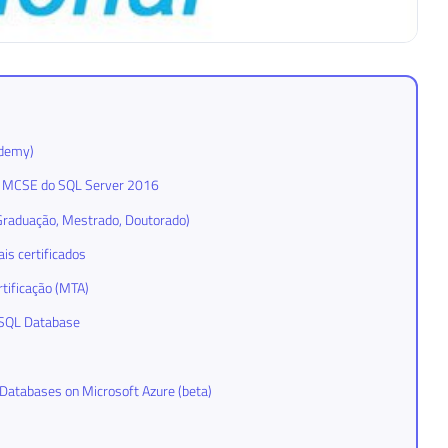
ademy)
A e MCSE do SQL Server 2016
-Graduação, Mestrado, Doutorado)
is certificados
rtificação (MTA)
a SQL Database
Databases on Microsoft Azure (beta)