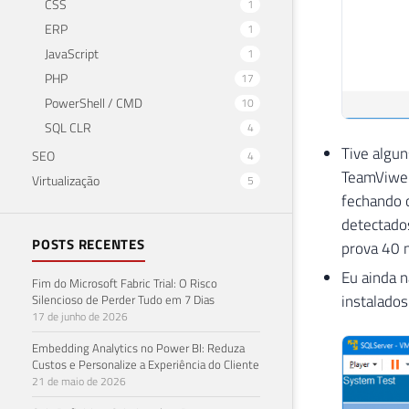
CSS
1
ERP
1
JavaScript
1
PHP
17
PowerShell / CMD
10
SQL CLR
4
Tive algun
SEO
4
TeamViwer
Virtualização
5
fechando 
detectados
POSTS RECENTES
prova 40 m
Eu ainda n
Fim do Microsoft Fabric Trial: O Risco
instalados
Silencioso de Perder Tudo em 7 Dias
17 de junho de 2026
Embedding Analytics no Power BI: Reduza
Custos e Personalize a Experiência do Cliente
21 de maio de 2026