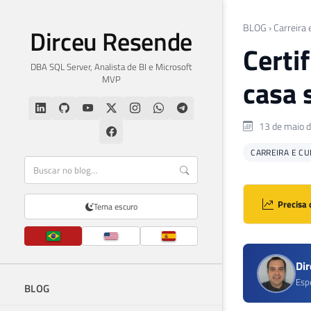
BLOG
›
Carreira 
Dirceu Resende
Certi
DBA SQL Server, Analista de BI e Microsoft
MVP
casa 
13 de maio 
CARREIRA E C
Precisa 
Tema escuro
Di
Esp
BLOG