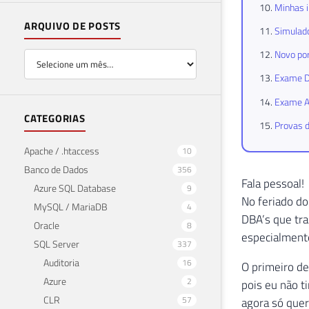
Minhas i
ARQUIVO DE POSTS
Simulado
Novo por
Exame DP
Exame AZ
CATEGORIAS
Provas d
Apache / .htaccess
10
Banco de Dados
356
Fala pessoal!
Azure SQL Database
9
No feriado do
MySQL / MariaDB
4
DBA’s que tra
Oracle
8
especialment
SQL Server
337
Auditoria
16
O primeiro de
Azure
2
pois eu não t
CLR
57
agora só quer