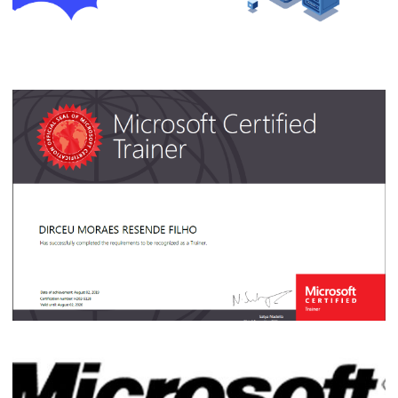
Quer aprender Azure na Prática? Conheça
meu novo treinamento "Bancos de Dados
no Azure"
30 de outubro de 2020
2 min de leitura
Microsoft Certified Trainer (MCT) DE
GRAÇA até Setembro de 2020!
16 de junho de 2020
4 min de leitura