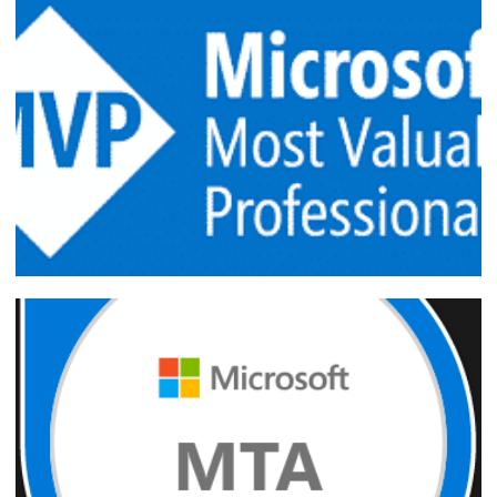
Cursos e Treinamentos ONLINE de SQL
Server, Power BI e Azure do
#TeamFabricioLima: Dê um UP na sua
carreira!
14 de março de 2019
1 min de leitura
Congratulations 2018-2019 Microsoft
MVP!
02 de julho de 2018
2 min de leitura