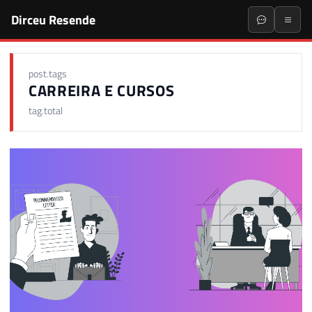
Dirceu Resende
post.tags
CARREIRA E CURSOS
tag.total