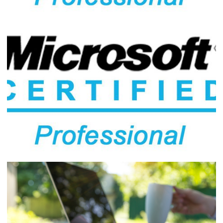
Certificação Microsoft - Dicas de como
fazer a prova em casa sem dor de cabeça
13 de maio de 2020
5 min de leitura
Prova de certificação AZ-900 DE GRAÇA e
provas beta de Azure, SQL Server e
Power BI com 80% de desconto
13 de abril de 2020
4 min de leitura