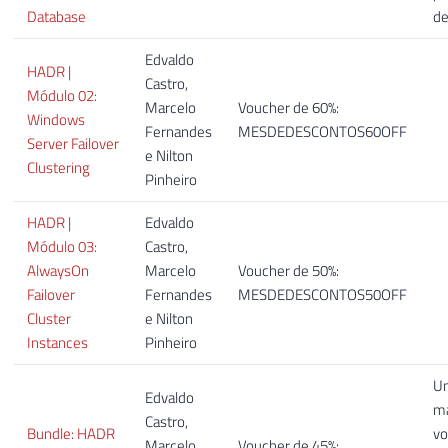
Database
de
Edvaldo
HADR |
Castro,
Módulo 02:
Marcelo
Voucher de 60%:
Windows
Fernandes
MESDEDESCONTOS60OFF
Server Failover
e Nilton
Clustering
Pinheiro
HADR |
Edvaldo
Módulo 03:
Castro,
AlwaysOn
Marcelo
Voucher de 50%:
Failover
Fernandes
MESDEDESCONTOS50OFF
Cluster
e Nilton
Instances​
Pinheiro
U
Edvaldo
ma
Castro,
Bundle: HADR
vo
Marcelo
Voucher de 45%: