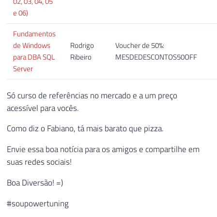
02, 03, 04, 05
e 06)
Fundamentos
de Windows
Rodrigo
Voucher de 50%:
para DBA SQL
Ribeiro
MESDEDESCONTOS50OFF
Server
Só curso de referências no mercado e a um preço
acessível para vocês.
Como diz o Fabiano, tá mais barato que pizza.
Envie essa boa notícia para os amigos e compartilhe em
suas redes sociais!
Boa Diversão! =)
#soupowertuning