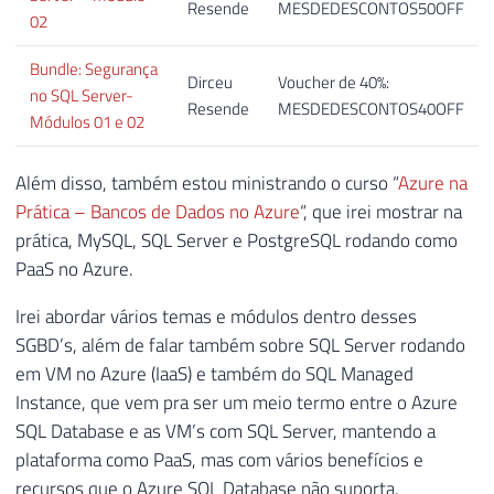
Resende
MESDEDESCONTOS50OFF
02
Bundle: Segurança
Dirceu
Voucher de 40%:
no SQL Server-
Resende
MESDEDESCONTOS40OFF
Módulos 01 e 02
Além disso, também estou ministrando o curso “
Azure na
Prática – Bancos de Dados no Azure
“, que irei mostrar na
prática, MySQL, SQL Server e PostgreSQL rodando como
PaaS no Azure.
Irei abordar vários temas e módulos dentro desses
SGBD’s, além de falar também sobre SQL Server rodando
em VM no Azure (IaaS) e também do SQL Managed
Instance, que vem pra ser um meio termo entre o Azure
SQL Database e as VM’s com SQL Server, mantendo a
plataforma como PaaS, mas com vários benefícios e
recursos que o Azure SQL Database não suporta.