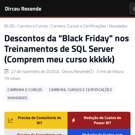
Dirceu Resende
BLOG
›
Carreira e Cursos
›
Carreira, Cursos e Certificações
›
Novidades
Descontos da "Black Friday" nos
Treinamentos de SQL Server
(Comprem meu curso kkkkk)
27 de novembro de 2020
Dirceu Resende
3 min de leitura
79 views
CARREIRA E CURSOS
CARREIRA, CURSOS E CERTIFICAÇÕES
NOVIDADES
Precisa de Consultoria de
Redução de Custos do
BI?
Power BI?
Precisa de Consultoria em
Redução de Custos com