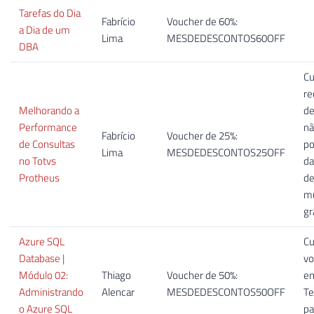
Tarefas do Dia
Fabrício
Voucher de 60%:
a Dia de um
Lima
MESDEDESCONTOS60OFF
DBA
Cu
re
Melhorando a
de
Performance
n
Fabrício
Voucher de 25%:
de Consultas
p
Lima
MESDEDESCONTOS25OFF
no Totvs
da
Protheus
de
mu
gr
Azure SQL
Cu
Database |
vo
Módulo 02:
Thiago
Voucher de 50%:
en
Administrando
Alencar
MESDEDESCONTOS50OFF
Te
o Azure SQL
pa