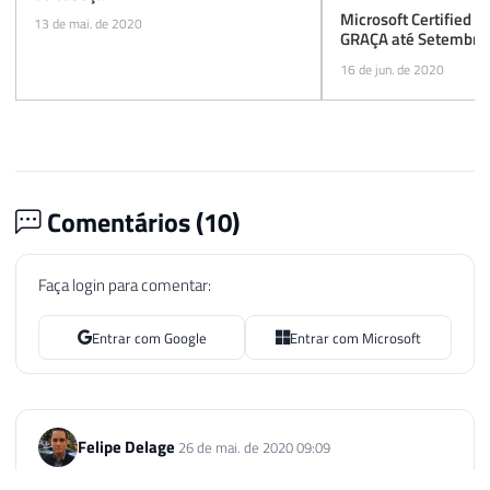
Microsoft Certified T
13 de mai. de 2020
GRAÇA até Setembro 
16 de jun. de 2020
Comentários (
10
)
Faça login para comentar:
Entrar com Google
Entrar com Microsoft
Felipe Delage
26 de mai. de 2020 09:09
Obrigado pelas dicas Dirceu, com certeza são muito úteis!