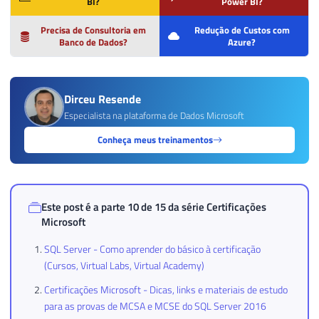
BI?
Power BI?
Precisa de Consultoria em
Redução de Custos com
Banco de Dados?
Azure?
Dirceu Resende
Especialista na plataforma de Dados Microsoft
Conheça meus treinamentos
Este post é a parte 10 de 15 da série
Certificações
Microsoft
SQL Server - Como aprender do básico à certificação
(Cursos, Virtual Labs, Virtual Academy)
Certificações Microsoft - Dicas, links e materiais de estudo
para as provas de MCSA e MCSE do SQL Server 2016