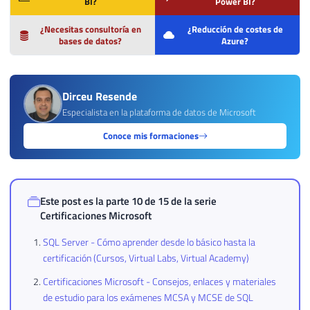
BI?
Power BI?
¿Necesitas consultoría en
¿Reducción de costes de
bases de datos?
Azure?
Dirceu Resende
Especialista en la plataforma de datos de Microsoft
Conoce mis formaciones
Este post es la parte 10 de 15 de la serie
Certificaciones Microsoft
SQL Server - Cómo aprender desde lo básico hasta la
certificación (Cursos, Virtual Labs, Virtual Academy)
Certificaciones Microsoft - Consejos, enlaces y materiales
de estudio para los exámenes MCSA y MCSE de SQL