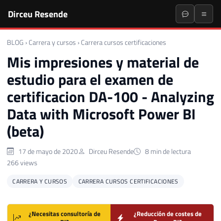
Dirceu Resende
BLOG
›
Carrera y cursos
›
Carrera cursos certificaciones
Mis impresiones y material de
estudio para el examen de
certificacion DA-100 - Analyzing
Data with Microsoft Power BI
(beta)
17 de mayo de 2020
Dirceu Resende
8 min de lectura
266 views
CARRERA Y CURSOS
CARRERA CURSOS CERTIFICACIONES
¿Necesitas consultoría de
¿Reducción de costes de