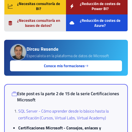
¿Necesitas consultoría de
¿Reducción de costes de
BI?
Power BI?
¿Necesitas consultoría en
¿Reducción de costes de
bases de datos?
Azure?
Dirceu Resende
Especialista en la plataforma de datos de Microsoft
Conoce mis formaciones
Este post es la parte 2 de 15 de la serie
Certificaciones
Microsoft
SQL Server - Cómo aprender desde lo básico hasta la
certificación (Cursos, Virtual Labs, Virtual Academy)
Certificaciones Microsoft - Consejos, enlaces y