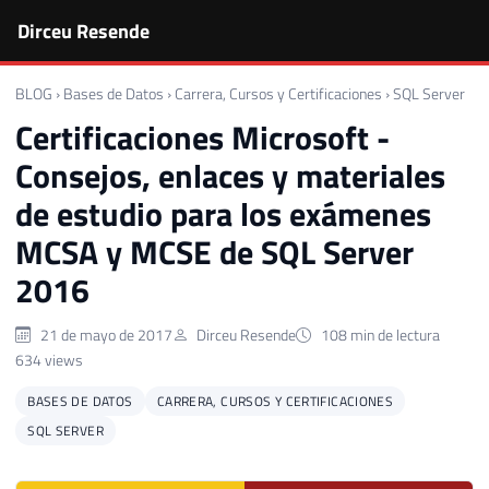
Dirceu Resende
BLOG
›
Bases de Datos
›
Carrera, Cursos y Certificaciones
›
SQL Server
Certificaciones Microsoft -
Consejos, enlaces y materiales
de estudio para los exámenes
MCSA y MCSE de SQL Server
2016
21 de mayo de 2017
Dirceu Resende
108 min de lectura
634 views
BASES DE DATOS
CARRERA, CURSOS Y CERTIFICACIONES
SQL SERVER