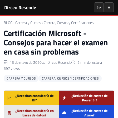
Dirceu Resende
BLOG
›
Carrera y Cursos
›
Carrera, Cursos y Certificaciones
Certificación Microsoft -
Consejos para hacer el examen
en casa sin problemas
13 de mayo de 2020
Dirceu Resende
5 min de lectura
597 views
CARRERA Y CURSOS
CARRERA, CURSOS Y CERTIFICACIONES
¿Necesitas consultoría de
¿Reducción de costes de
BI?
Power BI?
¿Necesitas consultoría en
¿Reducción de costes de
bases de datos?
Azure?