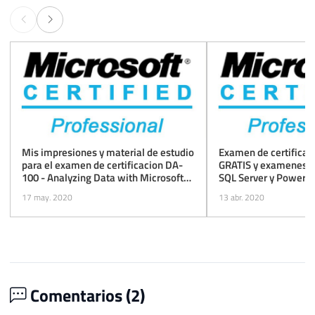
Mis impresiones y material de estudio
Examen de certificac
para el examen de certificacion DA-
GRATIS y examenes b
100 - Analyzing Data with Microsoft
SQL Server y Power B
Power BI (beta)
descuento
17 may. 2020
13 abr. 2020
Comentarios (
2
)