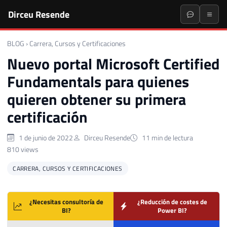
Dirceu Resende
BLOG
›
Carrera, Cursos y Certificaciones
Nuevo portal Microsoft Certified
Fundamentals para quienes
quieren obtener su primera
certificación
1 de junio de 2022
Dirceu Resende
11 min de lectura
810 views
CARRERA, CURSOS Y CERTIFICACIONES
¿Necesitas consultoría de
¿Reducción de costes de
BI?
Power BI?