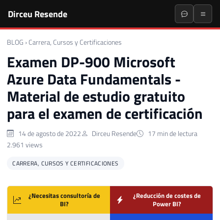
Dirceu Resende
BLOG
›
Carrera, Cursos y Certificaciones
Examen DP-900 Microsoft
Azure Data Fundamentals -
Material de estudio gratuito
para el examen de certificación
14 de agosto de 2022
Dirceu Resende
17 min de lectura
2.961 views
CARRERA, CURSOS Y CERTIFICACIONES
¿Necesitas consultoría de
¿Reducción de costes de
BI?
Power BI?