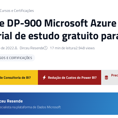
 Cursos e Certificações
 DP-900 Microsoft Azure
ial de estudo gratuito para
o de 2022
Dirceu Resende
17 min de leitura
2.948 views
SOS E CERTIFICAÇÕES
Prec
de Consultoria de BI?
Redução de Custos do Power BI?
rceu Resende
ecialista na plataforma de Dados Microsoft