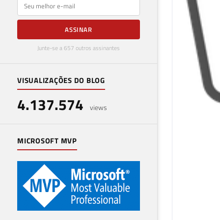
E-mail
ASSINAR
Junte-se a 657 outros assinantes
VISUALIZAÇÕES DO BLOG
4.137.574
views
MICROSOFT MVP