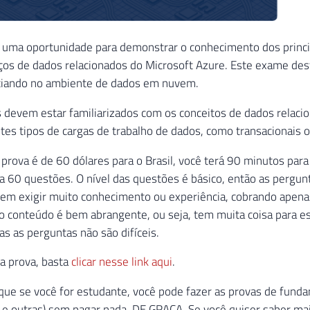
 uma oportunidade para demonstrar o conhecimento dos princi
ços de dados relacionados do Microsoft Azure. Este exame des
iciando no ambiente de dados em nuvem.
 devem estar familiarizados com os conceitos de dados relacion
tes tipos de cargas de trabalho de dados, como transacionais ou
 prova é de 60 dólares para o Brasil, você terá 90 minutos para
a 60 questões. O nível das questões é básico, então as pergu
 sem exigir muito conhecimento ou experiência, cobrando apena
conteúdo é bem abrangente, ou seja, tem muita coisa para es
as as perguntas não são difíceis.
a prova, basta
clicar nesse link aqui
.
que se você for estudante, você pode fazer as provas de fund
 outras) sem pagar nada. DE GRAÇA. Se você quiser saber mais