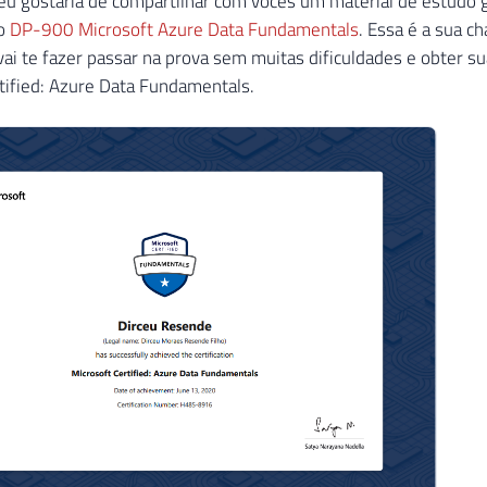
eu gostaria de compartilhar com vocês um material de estudo g
ão
DP-900 Microsoft Azure Data Fundamentals
. Essa é a sua c
vai te fazer passar na prova sem muitas dificuldades e obter sua
tified: Azure Data Fundamentals.