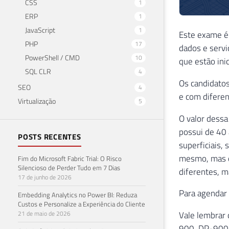
CSS
1
ERP
1
JavaScript
1
Este exame é
PHP
17
dados e servi
PowerShell / CMD
10
que estão in
SQL CLR
4
Os candidatos
SEO
4
e com diferen
Virtualização
5
O valor dessa
possui de 40 
POSTS RECENTES
superficiais,
mesmo, mas o 
Fim do Microsoft Fabric Trial: O Risco
Silencioso de Perder Tudo em 7 Dias
diferentes, m
17 de junho de 2026
Para agendar 
Embedding Analytics no Power BI: Reduza
Custos e Personalize a Experiência do Cliente
21 de maio de 2026
Vale lembrar 
900, DP-900 e