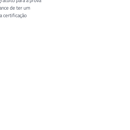
ratuito para a prova
hance de ter um
 certificação