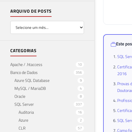
ARQUIVO DE POSTS
Este pos
CATEGORIAS
SQL Serv
Apache / .htaccess
10
Certific
Banco de Dados
356
2016
Azure SQL Database
9
Provas d
MySQL / MariaDB
4
Doutora
Oracle
8
Profissi
SQL Server
337
Certific
Auditoria
16
Azure
2
SQL Serv
CLR
57
Como foi