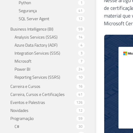
Nesse artigo 
Python
1
de certificaç
Segurança
41
material que 
SQL Server Agent
12
Microsoft Cer
Business Intelligence (BI)
59
Analysis Services (SSAS)
14
Azure Data Factory (ADF)
4
Integration Services (SSIS)
3
Microsoft
7
Power BI
24
Reporting Services (SSRS)
10
Carreira e Cursos
16
Carreira, Cursos e Certificações
41
Eventos e Palestras
126
Novidades
12
Programação
59
C#
30