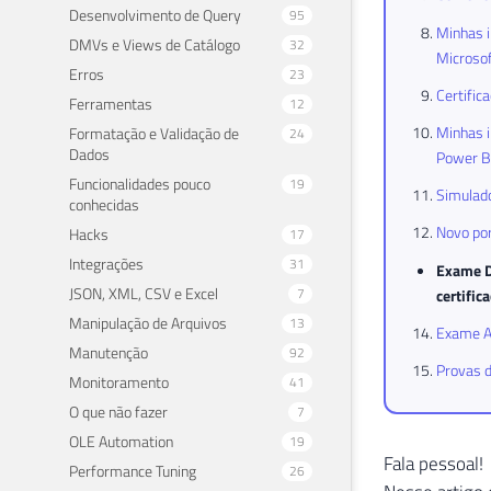
Desenvolvimento de Query
95
Minhas i
DMVs e Views de Catálogo
32
Microsof
Erros
23
Certific
Ferramentas
12
Minhas i
Formatação e Validação de
24
Dados
Power BI
Funcionalidades pouco
19
Simulado
conhecidas
Novo por
Hacks
17
Integrações
31
Exame D
JSON, XML, CSV e Excel
7
certific
Manipulação de Arquivos
13
Exame AZ
Manutenção
92
Provas d
Monitoramento
41
O que não fazer
7
OLE Automation
19
Fala pessoal!
Performance Tuning
26