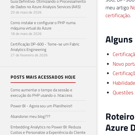
Guia Definitivo: Otimizando o Processamento
de Dados no Azure Analysis Services (AAS)
meu artigo
No
20 de maio de 2026
certificação
.
Como instalar e configurar o PHP numa
máquina virtual do Azure
18 de maio de 2026
Alguns 
Certificação DP-600 - Torne-se um Fabric
Analytics Engineering
Certificaç
27 de fevereiro de 2026
Novo porta
Certifica
POSTS MAIS ACESSADOS HOJE
Habilidad
Como aumentar o tempo da sessão e
Questões 
execução do PHP usando o .htaccess
Power BI - Agora sou um Planilheiro!!
Roteiro
Abandonei meu blog???
Azure 
Embedding Analytics no Power BI: Reduza
Custos e Personalize a Experiência do Cliente