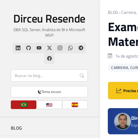
BLOG
›
Carreira,
Dirceu Resende
Exame
DBA SQL Server, Analista de BI e Microsoft
MVP
Mater
14 de agost
CARREIRA, CUR
Precisa 
Tema escuro
Di
Esp
BLOG