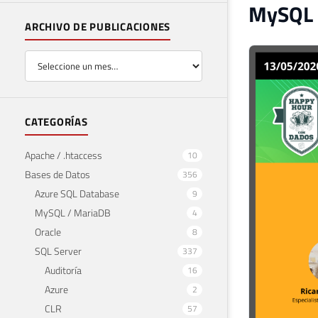
MySQL 
ARCHIVO DE PUBLICACIONES
CATEGORÍAS
Apache / .htaccess
10
Bases de Datos
356
Azure SQL Database
9
MySQL / MariaDB
4
Oracle
8
SQL Server
337
Auditoría
16
Azure
2
CLR
57