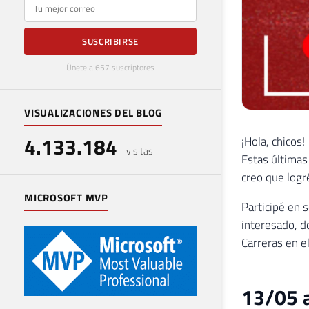
E-mail
SUSCRIBIRSE
Únete a 657 suscriptores
VISUALIZACIONES DEL BLOG
4.133.184
¡Hola, chicos!
visitas
Estas últimas
creo que logr
MICROSOFT MVP
Participé en 
interesado, d
Carreras en e
13/05 a