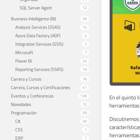
SQL Server Agent
12
Business Intelligence (BI)
59
Analysis Services (SSAS)
14
Azure Data Factory (ADF)
4
Integration Services (SSIS)
3
Microsoft
7
Power BI
24
Reporting Services (SSRS)
10
Carrera y Cursos
16
Carrera, Cursos y Certificaciones
41
Eventos y Conferencias
126
En el quinto 
Novedades
12
herramientas 
Programación
59
Discutiremos 
C#
30
característic
CSS
1
herramientas
ERP
1