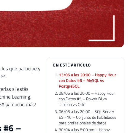
EN ESTE ARTÍCULO
los que participé y
13/05 a las 20:00 – Happy Hour
des.
con Datos #6 – MySQL vs
PostgreSQL
erlas si estás
08/05 a las 20:00 – Happy Hour
chine Learning,
con Datos #5 – Power BI vs
DBA ¡y mucho más!
Tableau vs Qlik
06/05 a las 20:00 – SQL Server
ES #16 – Conjunto de habilidades
para profesionales de datos
s #6 –
30/04 a las 8:00 pm – Happy