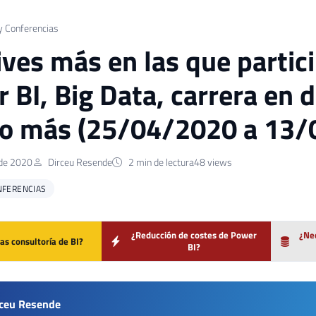
y Conferencias
lives más en las que parti
 BI, Big Data, carrera en 
o más (25/04/2020 a 13/
de 2020
Dirceu Resende
2 min de lectura
48 views
NFERENCIAS
¿Reducción de costes de Power
¿Nec
as consultoría de BI?
BI?
rceu Resende