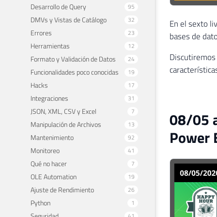
Desarrollo de Query
95
DMVs y Vistas de Catálogo
32
En el sexto l
Errores
23
bases de dato
Herramientas
12
Discutiremos 
Formato y Validación de Datos
24
característic
Funcionalidades poco conocidas
19
Hacks
17
Integraciones
31
JSON, XML, CSV y Excel
7
08/05 a
Manipulación de Archivos
13
Power B
Mantenimiento
92
Monitoreo
41
Qué no hacer
7
OLE Automation
19
Ajuste de Rendimiento
26
Python
1
Seguridad
41