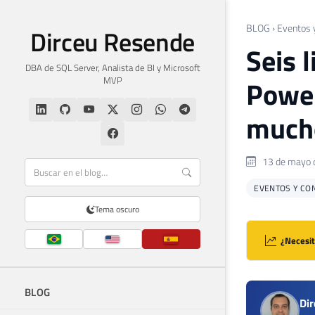
BLOG
›
Eventos 
Dirceu Resende
Seis 
DBA de SQL Server, Analista de BI y Microsoft
MVP
Power
much
13 de mayo 
EVENTOS Y CO
Tema oscuro
¿Necesit
BLOG
Di